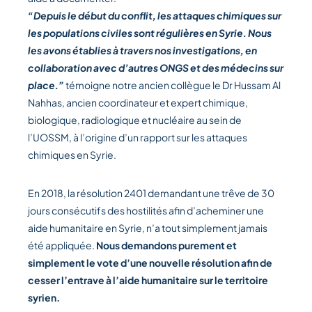
“Depuis le début du conflit, les attaques chimiques sur
les populations civiles sont régulières en Syrie. Nous
les avons établies à travers nos investigations, en
collaboration avec d’autres ONGS et des médecins sur
place.”
témoigne notre ancien collègue le Dr Hussam Al
Nahhas, ancien coordinateur et expert chimique,
biologique, radiologique et nucléaire au sein de
l’UOSSM, à l’origine d’un rapport sur les attaques
chimiques en Syrie.
En 2018, la résolution 2401 demandant une trêve de 30
jours consécutifs des hostilités afin d’acheminer une
aide humanitaire en Syrie, n’a tout simplement jamais
été appliquée.
Nous demandons purement et
simplement le vote d’une nouvelle résolution afin de
cesser l’entrave à l’aide humanitaire sur le territoire
syrien.