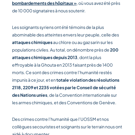
bombardements des hôpitaux »
, où vous avez été près
de 10 000 signataires à nous soutenir.
Les soignants syriens ont été témoins de la plus
abominable des atteintes envers leur peuple, celle des
attaques chimiques
au chlore ou au gaz sarin sur les
populations civiles. Au total, on dénombre près de
200
attaques chimiques depuis 2013
, dont la plus
effroyable à la Ghouta en 2013 faisant près de 1400
morts. Ce sont des crimes contre l’humanité restés
impunis à ce jour, et en
totale violation des résolutions
2118, 2209 et 2235 votées par le Conseil de sécurité
des Nations unies
, de la Convention internationale sur
les armes chimiques, et des Conventions de Genève.
Des crimes contre l’humanité que l’UOSSM et nos
collègues secouristes et soignants sur le terrain nous ont
aidé à documenter.