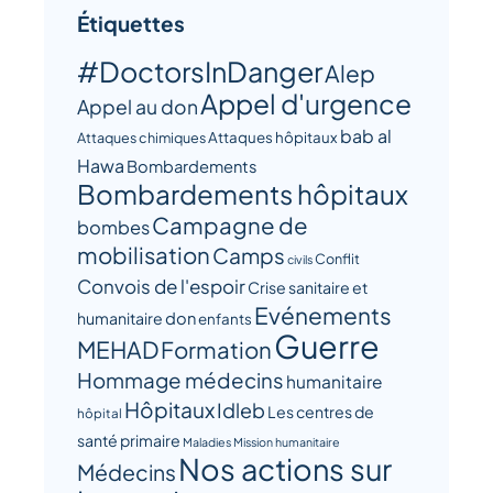
Étiquettes
#DoctorsInDanger
Alep
Appel d'urgence
Appel au don
bab al
Attaques hôpitaux
Attaques chimiques
Hawa
Bombardements
Bombardements hôpitaux
Campagne de
bombes
mobilisation
Camps
Conflit
civils
Convois de l'espoir
Crise sanitaire et
Evénements
humanitaire
don
enfants
Guerre
MEHAD
Formation
Hommage médecins
humanitaire
Hôpitaux
Idleb
Les centres de
hôpital
santé primaire
Maladies
Mission humanitaire
Nos actions sur
Médecins