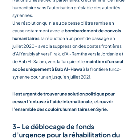
humanitaire sans l’autorisation préalable des autorités
syriennes.
Une résolution qui n’a eu de cesse d’être remise en
cause notamment avec le
bombardement de convois
humanitaires
, la réduction à un point de passage en
juillet 2020 – avec la suppression des postes frontières
d’Al Yarubiyah vers l’Irak, d’Al-Ramtha vers la Jordanie et
de Bab El-Salam, vers la Turquie et le
maintien d’un seul
accès uniquement à Bab Al-Hawa
à la frontière turco-
syrienne pour un an jusqu’en juillet 2021.
Il est urgent de trouver une solution politique pour
cesser l’entrave à l’aide internationale, et rouvrir
l’ensemble des couloirs humanitaires en Syrie.
3- Le déblocage de fonds
d’urgence pour la réhabilitation du