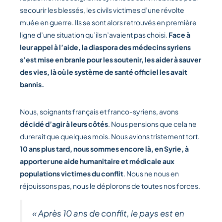
secourir les blessés, les civils victimes d’une révolte
muée en guerre. Ils se sont alors retrouvés en première
ligne d’une situation qu’ils n’avaient pas choisi.
Face à
leur appel à l’aide, la diaspora des médecins syriens
s’est mise en branle pour les soutenir, les aider à sauver
des vies, là où le système de santé officiel les avait
bannis.
Nous, soignants français et franco-syriens, avons
décidé d’agir à leurs côtés
. Nous pensions que cela ne
durerait que quelques mois. Nous avions tristement tort.
10 ans plus tard, nous sommes encore là, en Syrie, à
apporter une aide humanitaire et médicale aux
populations victimes du conflit
. Nous ne nous en
réjouissons pas, nous le déplorons de toutes nos forces.
« Après 10 ans de conflit, le pays est en