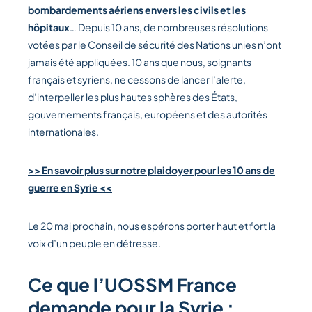
bombardements aériens envers les civils et les
hôpitaux
… Depuis 10 ans, de nombreuses résolutions
votées par le Conseil de sécurité des Nations unies n’ont
jamais été appliquées. 10 ans que nous, soignants
français et syriens, ne cessons de lancer l’alerte,
d’interpeller les plus hautes sphères des États,
gouvernements français, européens et des autorités
internationales.
>> En savoir plus sur notre plaidoyer pour les 10 ans de
guerre en Syrie <<
Le 20 mai prochain, nous espérons porter haut et fort la
voix d’un peuple en détresse.
Ce que l’UOSSM France
demande pour la Syrie :