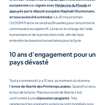
européenne co-signée avec
Médecins du Monde
et
appuyée par le député européen Raphaël Glucksmann,
et nous avons été entendus
! Le 20 mai prochain,
l’UOSSM France se rendra à Bruxelles pour rencontrer le
commissaire européen M. Lenarcic en charge de l’aide
humanitaire et de la protection civile, afin de faire
entendre les besoins humanitaires pour la Syrie.
10 ans d’engagement pour un
pays dévasté
Tout a commencé il y a 10 ans, au moment où résonna
l’envie de liberté des Printemps arabes
. Quand fut venu
le tour de la Syrie. Mais leur envie de liberté s’est
confrontée à une
répression sanglante.
Très
rapidement les soignants syriens se sont mobilisés pour