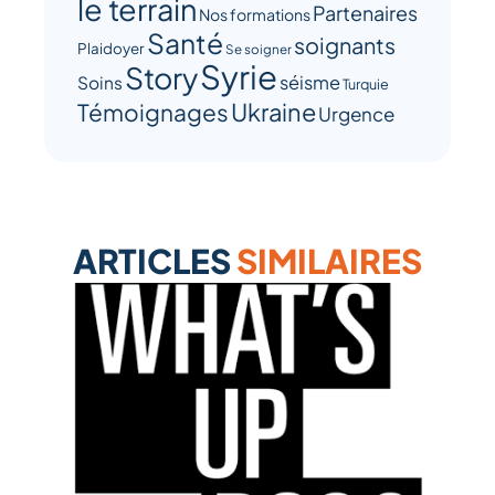
le terrain
Partenaires
Nos formations
Santé
soignants
Plaidoyer
Se soigner
Syrie
Story
séisme
Soins
Turquie
Ukraine
Témoignages
Urgence
ARTICLES
SIMILAIRES