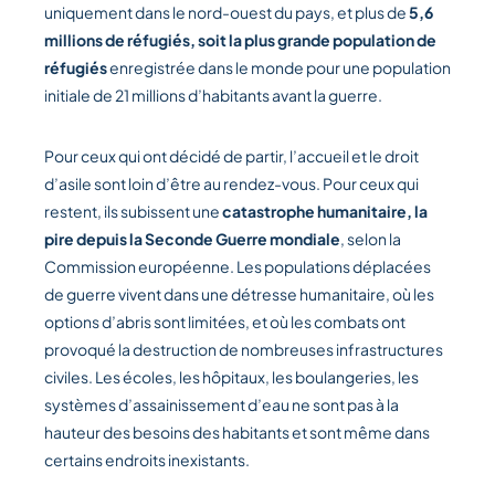
uniquement dans le nord-ouest du pays, et plus de
5,6
millions de réfugiés, soit la plus grande population de
réfugiés
enregistrée dans le monde pour une population
initiale de 21 millions d’habitants avant la guerre.
Pour ceux qui ont décidé de partir, l’accueil et le droit
d’asile sont loin d’être au rendez-vous. Pour ceux qui
restent, ils subissent une
catastrophe humanitaire, la
pire depuis la Seconde Guerre mondiale
, selon la
Commission européenne. Les populations déplacées
de guerre vivent dans une détresse humanitaire, où les
options d’abris sont limitées, et où les combats ont
provoqué la destruction de nombreuses infrastructures
civiles. Les écoles, les hôpitaux, les boulangeries, les
systèmes d’assainissement d’eau ne sont pas à la
hauteur des besoins des habitants et sont même dans
certains endroits inexistants.