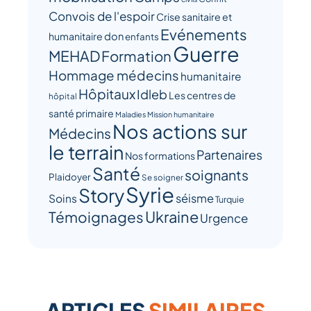
Convois de l'espoir
Crise sanitaire et
Evénements
humanitaire
don
enfants
Guerre
MEHAD
Formation
Hommage médecins
humanitaire
Hôpitaux
Idleb
Les centres de
hôpital
santé primaire
Maladies
Mission humanitaire
Nos actions sur
Médecins
le terrain
Partenaires
Nos formations
Santé
soignants
Plaidoyer
Se soigner
Syrie
Story
séisme
Soins
Turquie
Ukraine
Témoignages
Urgence
ARTICLES
SIMILAIRES