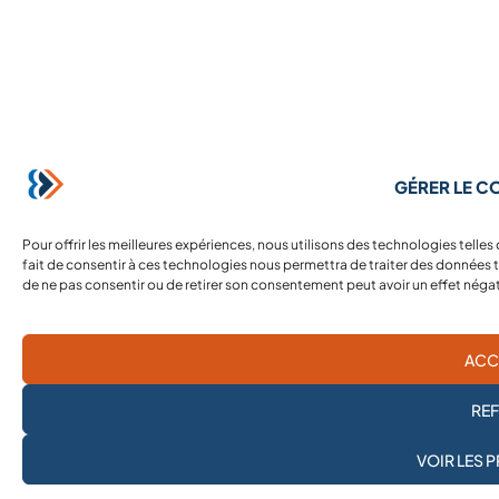
GÉRER LE 
Pour offrir les meilleures expériences, nous utilisons des technologies telle
fait de consentir à ces technologies nous permettra de traiter des données te
de ne pas consentir ou de retirer son consentement peut avoir un effet négati
ACC
RE
JE M'ABONNE À LA
VOIR LES 
NEWSLETTER