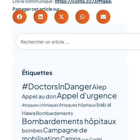
Lire le communiqué :
https://conta.cc/3rMg6iE
Partager cet article sur :
Étiquettes
#DoctorsInDanger
Alep
Appel d'urgence
Appel au don
bab al
Attaques hôpitaux
Attaques chimiques
Hawa
Bombardements
Bombardements hôpitaux
Campagne de
bombes
mobilisation
Camps
Conflit
civils