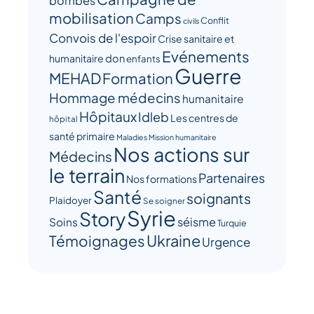
bombes
mobilisation
Camps
Conflit
civils
Convois de l'espoir
Crise sanitaire et
Evénements
humanitaire
don
enfants
Guerre
MEHAD
Formation
Hommage médecins
humanitaire
Hôpitaux
Idleb
Les centres de
hôpital
santé primaire
Maladies
Mission humanitaire
Nos actions sur
Médecins
le terrain
Partenaires
Nos formations
Santé
soignants
Plaidoyer
Se soigner
Syrie
Story
séisme
Soins
Turquie
Ukraine
Témoignages
Urgence