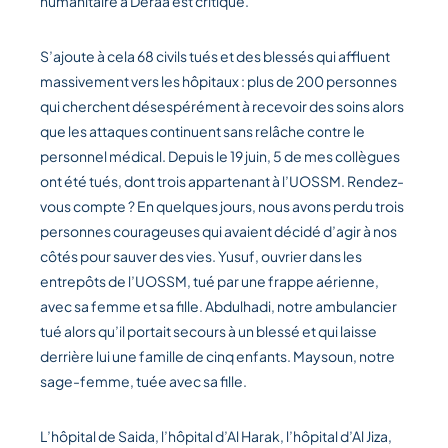
humanitaire à Deraa est critique.
S’ajoute à cela 68 civils tués et des blessés qui affluent
massivement vers les hôpitaux : plus de 200 personnes
qui cherchent désespérément à recevoir des soins alors
que les attaques continuent sans relâche contre le
personnel médical. Depuis le 19 juin, 5 de mes collègues
ont été tués, dont trois appartenant à l’UOSSM. Rendez-
vous compte ? En quelques jours, nous avons perdu trois
personnes courageuses qui avaient décidé d’agir à nos
côtés pour sauver des vies. Yusuf, ouvrier dans les
entrepôts de l’UOSSM, tué par une frappe aérienne,
avec sa femme et sa fille. Abdulhadi, notre ambulancier
tué alors qu’il portait secours à un blessé et qui laisse
derrière lui une famille de cinq enfants. Maysoun, notre
sage-femme, tuée avec sa fille.
L’hôpital de Saida, l’hôpital d’Al Harak, l’hôpital d’Al Jiza,