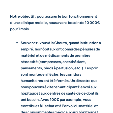
Notre objectif : pour assurer le bon fonctionnement
d’une clinique mobile, nous avons besoin de 10 000€
pour 1 mois.
Souvenez-vous à la Ghouta, quand la situation a
empiré, les hôpitaux ont connu des pénuries de
matériel et de médicaments de première
nécessité (compresses, anesthésiant,
pansements, pieds à perfusion, etc.). Les prix
sont montés en flèche, les corridors
humanitaires ont été fermés.
Un désastre que
nous pouvons éviter en anticipant l’envoi aux
hôpitaux et aux centres de santé de ce dont ils
ont besoin.
Avec 100€ par exemple
,
vous
contribuez à l’achat et à l’envoi du matériel et
des consommables médicaux aux hôpitaux et