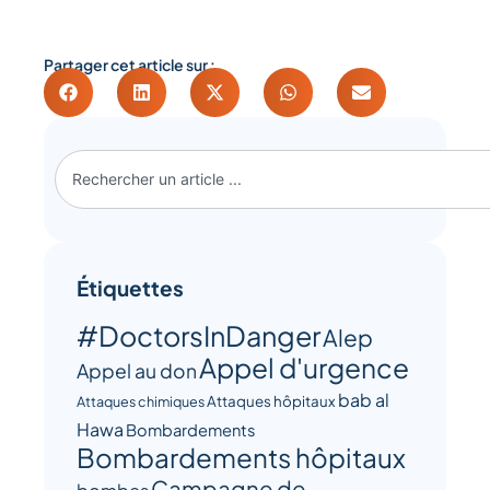
Partager cet article sur :
Étiquettes
#DoctorsInDanger
Alep
Appel d'urgence
Appel au don
bab al
Attaques hôpitaux
Attaques chimiques
Hawa
Bombardements
Bombardements hôpitaux
Campagne de