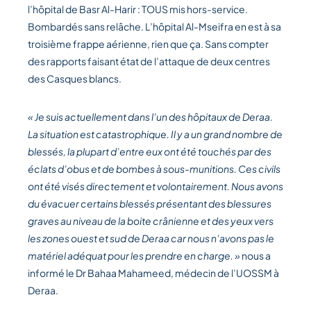
l’hôpital de Basr Al-Harir : TOUS mis hors-service.
Bombardés sans relâche. L’hôpital Al-Mseifra en est à sa
troisième frappe aérienne, rien que ça.
Sans compter
des rapports faisant état de l’attaque de deux centres
des Casques blancs.
« Je suis actuellement dans l’un des hôpitaux de Deraa.
La situation est catastrophique. Il y a un grand nombre de
blessés, la plupart d’entre eux ont été touchés par des
éclats d’obus et de bombes à sous-munitions. Ces civils
ont été visés directement et volontairement. Nous avons
du évacuer certains blessés présentant des blessures
graves au niveau de la boite crânienne et des yeux vers
les zones ouest et sud de Deraa car nous n’avons pas le
matériel adéquat pour les prendre en charge. »
nous
a
informé le Dr Bahaa Mahameed, médecin de l’UOSSM à
Deraa.