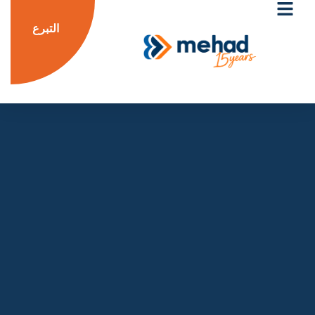
التبرع