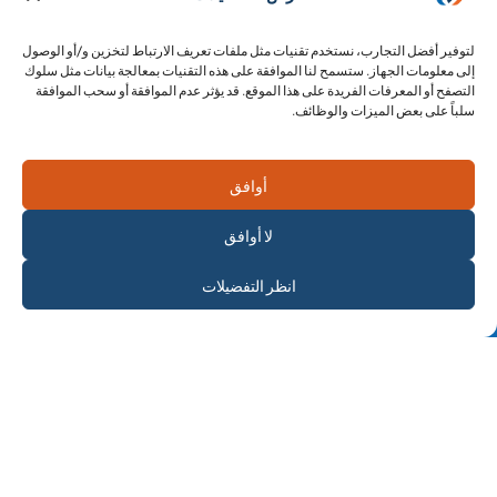
Lire l'article
لتوفير أفضل التجارب، نستخدم تقنيات مثل ملفات تعريف الارتباط لتخزين و/أو الوصول
إلى معلومات الجهاز. ستسمح لنا الموافقة على هذه التقنيات بمعالجة بيانات مثل سلوك
التصفح أو المعرفات الفريدة على هذا الموقع. قد يؤثر عدم الموافقة أو سحب الموافقة
سلباً على بعض الميزات والوظائف.
أوافق
لا أوافق
اشترك في
انظر التفضيلات
الرسالة الإخبارية
5 يناير 2024
العواقب المدمرة للهجمات الجوية في أوكرانيا
في بداية عام 2024، تعرضت كييف وخاركيف لهجمات جوية روسية في
بداية عام 2024، مما تسبب في خسائر مفجعة في الأرواح لا تقل عن خمسة
...