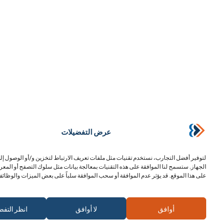
عرض التفضيلات
لتوفير أفضل التجارب، نستخدم تقنيات مثل ملفات تعريف الارتباط لتخزين و/أو الوصول إ
الجهاز. ستسمح لنا الموافقة على هذه التقنيات بمعالجة بيانات مثل سلوك التصفح أو المعر
على هذا الموقع. قد يؤثر عدم الموافقة أو سحب الموافقة سلباً على بعض الميزات والوظائف
اشترك في الرسالة الإخبارية
أوافق
لا أوافق
انظر التفض