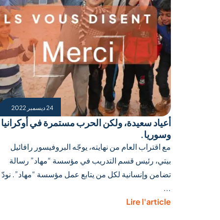
24 ديسمبر 2022
أعياد سعيدة، ولكن الحرب مستمرة في أوكرانيا
وسوريا.
مع اقتراب العام من نهايته، يوجّه البروفيسور رافائيل
بيتي، رئيس قسم التدريب في مؤسسة “مهاد” رسالة
تضامن وإنسانية لكل من يتابع عمل مؤسسة “مهاد”. نودّ
...
Lire l'article