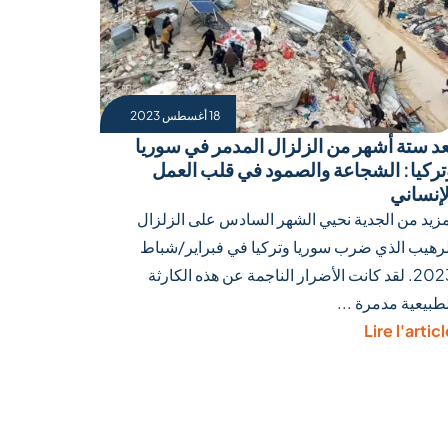
18 أغسطس 2023
عد ستة أشهر من الزلزال المدمر في سوريا
تركيا: الشجاعة والصمود في قلب العمل
لإنساني
مزيد من الجدية نحيي الشهر السادس على الزلزال
لرهيب الذي ضرب سوريا وتركيا في فبراير/شباط
2023. لقد كانت الأضرار الناجمة عن هذه الكارثة
طبيعية مدمرة ...
Lire l'artic