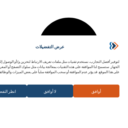
عرض التفضيلات
لتوفير أفضل التجارب، نستخدم تقنيات مثل ملفات تعريف الارتباط لتخزين و/أو الوصول إ
الجهاز. ستسمح لنا الموافقة على هذه التقنيات بمعالجة بيانات مثل سلوك التصفح أو المعر
على هذا الموقع. قد يؤثر عدم الموافقة أو سحب الموافقة سلباً على بعض الميزات والوظائف
اشترك في الرسالة الإخبارية
أوافق
لا أوافق
انظر التفض