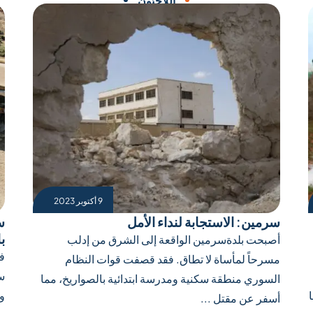
اللاجئون
9 أكتوبر 2023
سرمين: الاستجابة لنداء الأمل
س
ب
أصبحت بلدةسرمين الواقعة إلى الشرق من إدلب
ف
مسرحاً لمأساة لا تطاق. فقد قصفت قوات النظام
سو
السوري منطقة سكنية ومدرسة ابتدائية بالصواريخ، مما
وت
أسفر عن مقتل ...