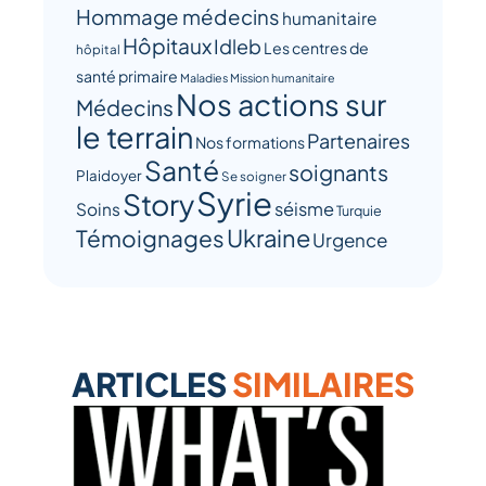
Hommage médecins
humanitaire
Hôpitaux
Idleb
Les centres de
hôpital
santé primaire
Maladies
Mission humanitaire
Nos actions sur
Médecins
le terrain
Partenaires
Nos formations
Santé
soignants
Plaidoyer
Se soigner
Syrie
Story
séisme
Soins
Turquie
Ukraine
Témoignages
Urgence
ARTICLES
SIMILAIRES