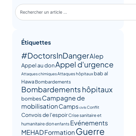
Étiquettes
#DoctorsInDanger
Alep
Appel d'urgence
Appel au don
bab al
Attaques hôpitaux
Attaques chimiques
Hawa
Bombardements
Bombardements hôpitaux
Campagne de
bombes
mobilisation
Camps
Conflit
civils
Convois de l'espoir
Crise sanitaire et
Evénements
humanitaire
don
enfants
Guerre
MEHAD
Formation