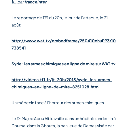
à…
par
franceinter
Le reportage de TF1 du 20h, le jour de l’attaque, le 21
août:
http://www.wat.tv/embedframe/250410chuPP3r10
738541
Syrie : les armes chimiques en ligne de mire sur WAT.tv
http://videos.tf1.fr/jt-20h/2013/syrie-les-armes-
chimiques-en-ligne-de-mire-8251028.html
Un médecin face à l’horreur des armes chimiques
Le Dr Majed Abou Ali travaille dans un hôpital clandestin à
Douma, dans la Ghouta, la banlieue de Damas visée par