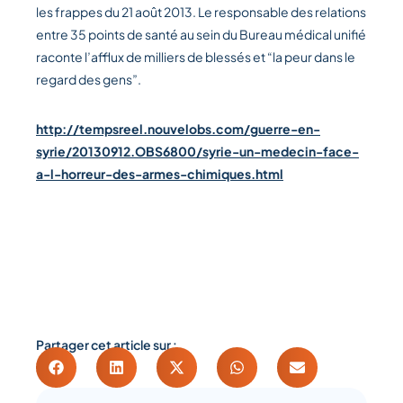
les frappes du 21 août 2013. Le responsable des relations
entre 35 points de santé au sein du Bureau médical unifié
raconte l’afflux de milliers de blessés et “la peur dans le
regard des gens”.
http://tempsreel.nouvelobs.com/guerre-en-
syrie/20130912.OBS6800/syrie-un-medecin-face-
a-l-horreur-des-armes-chimiques.html
Partager cet article sur :