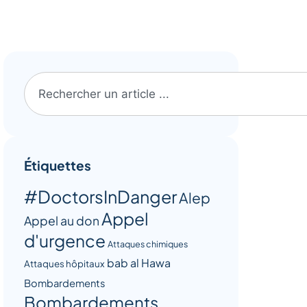
Étiquettes
#DoctorsInDanger
Alep
Appel
Appel au don
d'urgence
Attaques chimiques
bab al Hawa
Attaques hôpitaux
Bombardements
Bombardements