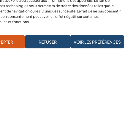
r stocker et/ou accéder aux informations des appareils. Le fait de
ces technologies nous permettra de traiter des données telles que le
 de navigation ou les ID uniques sur ce site. Le fait de ne pas consentir
r son consentement peut avoir un effet négatif sur certaines
ques et fonctions.
JE M'ABONNE À LA NEWSLETTER
EPTER
REFUSER
VOIR LES PRÉFÉRENCES