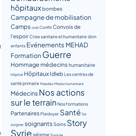
hôpitaux
bombes
Campagne de mobilisation
Camps
Convois de
Conflit
civils
l'espoir
Crise sanitaire et humanitaire
don
Evénements MEHAD
t
enfants
Guerre
Formation
Hommage médecins
humanitaire
Hôpitaux
Idleb
Les centres de
hôpital
santé primaire
Maladies
Mission humanitaire
Nos actions
Médecins
sur le terrain
Nos formations
Santé
Partenaires
Plaidoyer
Se
Story
soignants
Soins
soigner
Syrie
s
séisme
Turquie