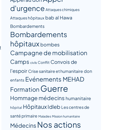
d'urgence
Attaques chimiques
bab al Hawa
Attaques hôpitaux
Bombardements
Bombardements
hôpitaux
bombes
t
Campagne de mobilisation
Camps
Convois de
Conflit
civils
l'espoir
Crise sanitaire et humanitaire
don
Evénements MEHAD
enfants
Guerre
Formation
Hommage médecins
humanitaire
Hôpitaux
Idleb
Les centres de
hôpital
santé primaire
Maladies
Mission humanitaire
Nos actions
Médecins