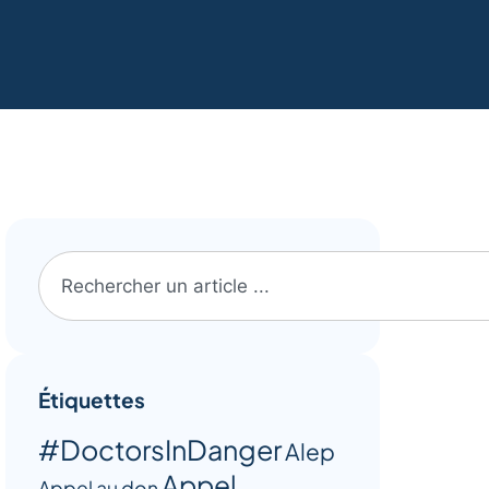
Étiquettes
#DoctorsInDanger
Alep
Appel
Appel au don