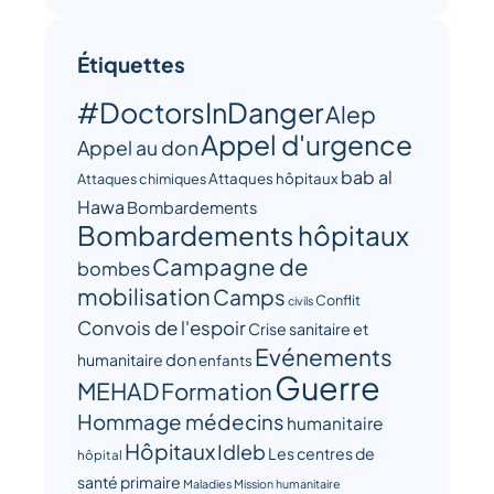
Étiquettes
#DoctorsInDanger
Alep
Appel d'urgence
Appel au don
bab al
Attaques hôpitaux
Attaques chimiques
Hawa
Bombardements
Bombardements hôpitaux
Campagne de
bombes
mobilisation
Camps
Conflit
civils
Convois de l'espoir
Crise sanitaire et
Evénements
humanitaire
don
enfants
Guerre
MEHAD
Formation
Hommage médecins
humanitaire
Hôpitaux
Idleb
Les centres de
hôpital
santé primaire
Maladies
Mission humanitaire