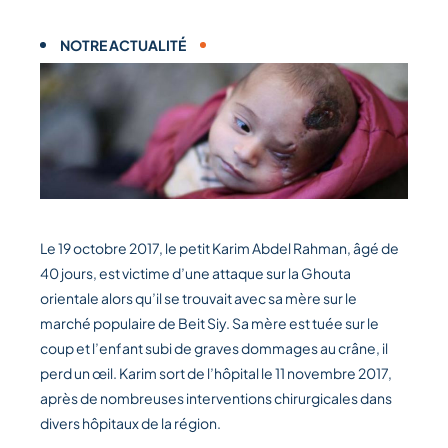
NOTRE ACTUALITÉ
Le 19 octobre 2017, le petit Karim Abdel Rahman, âgé de
40 jours, est victime d’une attaque sur la Ghouta
orientale alors qu’il se trouvait avec sa mère sur le
marché populaire de Beit Siy. Sa mère est tuée sur le
coup et l’enfant subi de graves dommages au crâne, il
perd un œil. Karim sort de l’hôpital le 11 novembre 2017,
après de nombreuses interventions chirurgicales dans
divers hôpitaux de la région.