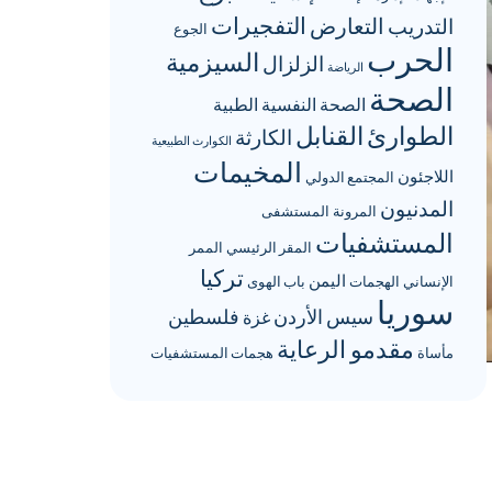
التعارض
التفجيرات
التدريب
الجوع
الحرب
السيزمية
الزلزال
الرياضة
الصحة
الصحة النفسية
الطبية
الطوارئ
القنابل
الكارثة
الكوارث الطبيعية
المخيمات
اللاجئون
المجتمع الدولي
المدنيون
المرونة
المستشفى
المستشفيات
المقر الرئيسي
الممر
تركيا
اليمن
الإنساني
الهجمات
باب الهوى
سوريا
سيس الأردن
فلسطين
غزة
مقدمو الرعاية
مأساة
هجمات المستشفيات