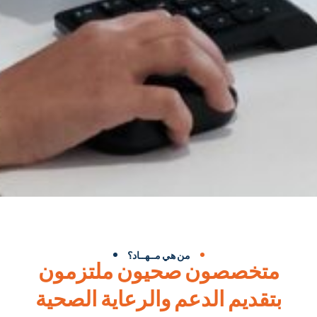
من هي مــهــاد؟
متخصصون صحيون ملتزمون
بتقديم الدعم والرعاية الصحية