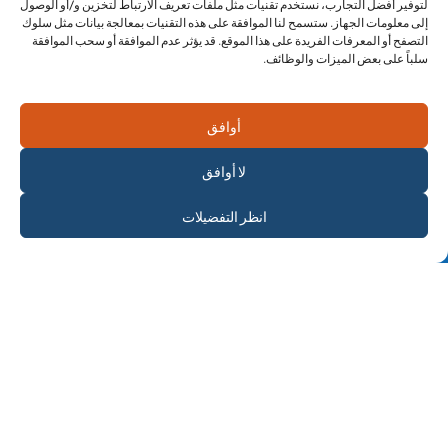
لتوفير أفضل التجارب، نستخدم تقنيات مثل ملفات تعريف الارتباط لتخزين و/أو الوصول
إلى معلومات الجهاز. ستسمح لنا الموافقة على هذه التقنيات بمعالجة بيانات مثل سلوك
التصفح أو المعرفات الفريدة على هذا الموقع. قد يؤثر عدم الموافقة أو سحب الموافقة
سلباً على بعض الميزات والوظائف.
جراح الأسنان
طبيب طوارئ
رامز الزين
بيار كاتوار
عضو مكتب مهــاد
عضو مجلس الإدارة
نائب الأمين العام
نائب الرئيس
أوافق
لا أوافق
اشترك في
انظر التفضيلات
الرسالة الإخبارية
اختصاصي الغدد الصماء
طبيب الطوارئ
دوردي دارداري
مهدي الملالي
رئيس قسم البيانات
زكرياء فاروسي
عضو مكتب مهاد
أمين الخزينة