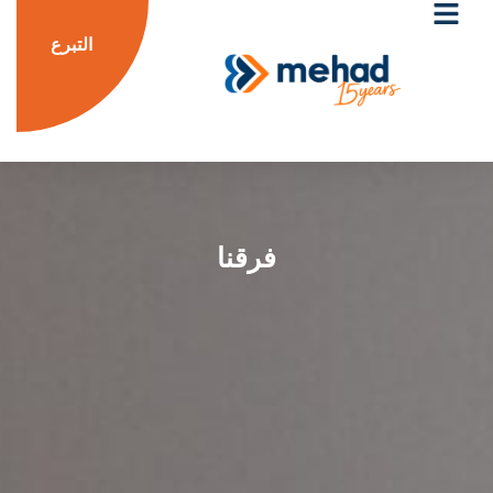
التبرع
فرقنا