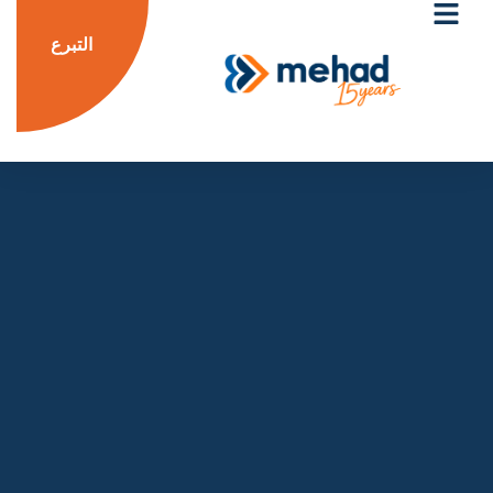
التبرع