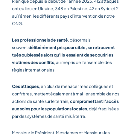
Rien que depuis le début de l’année 2025, 412 attaques
ont eu lieu en Ukraine, 348 en Palestine, 42 en Syrie et 2
au Yémen, les différents pays d’intervention de notre
ONG.
Les professionnels de santé
, désormais
souvent
délibérément pris pour cible, se retrouvent
tués ou blessés alors qu’ils essaient de secourir les
victimes des conflits
, au mépris de l’ensemble des
règles internationales.
Ces attaques
, en plus de menacer mes collègues et
confrères, mettent également à mal l’ensemble de nos
actions de santé sur le terrain,
compromettant l’accès
aux soins pour les populations locales
, déjà fragilisées
par des systèmes de santé mis à terre.
Monsieur le Président, Mesdames et Messieurs les