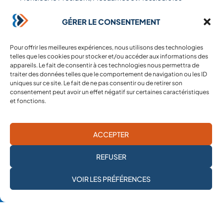
membres du Conseil de sécurité, vous avez, à de
GÉRER LE CONSENTEMENT
multiples reprises, condamné les attaques visant les
travailleurs humanitaires de la santé.
Pour offrir les meilleures expériences, nous utilisons des technologies
telles que les cookies pour stocker et/ou accéder aux informations des
Mais ces déclarations, non-suivies d’effet, ne suffisent
appareils. Le fait de consentir à ces technologies nous permettra de
pas à protéger ceux qui œuvrent pour sauver des vies.
traiter des données telles que le comportement de navigation ou les ID
uniques sur ce site. Le fait de ne pas consentir ou de retirer son
consentement peut avoir un effet négatif sur certaines caractéristiques
Aujourd’hui, je vous enjoins à traduire vos paroles en
et fonctions.
actes en exigeant :
ACCEPTER
Le respect du droit international humanitaire
, tel
que précisé dans la Convention de Genève ;
REFUSER
JE M'ABONNE À LA
VOIR LES PRÉFÉRENCES
La traduction devant la justice
NEWSLETTER
internationale
des responsables d’attaques sur
des structures et/ou professionnels de santé ;