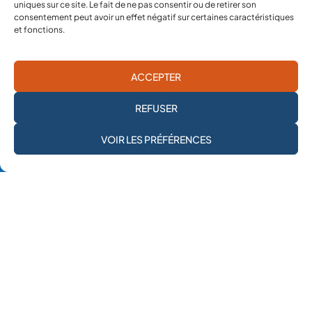
Centres dédiés à la protection et à la santé
uniques sur ce site. Le fait de ne pas consentir ou de retirer son
consentement peut avoir un effet négatif sur certaines caractéristiques
mentale
et fonctions.
ACCEPTER
REFUSER
JE M'ABONNE À LA
VOIR LES PRÉFÉRENCES
NEWSLETTER
Notre engagement continu