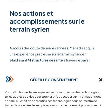
Nos actions et
accomplissements sur le
terrain syrien
Au cours des douze dernières années, Mehad a acquis
une expérience précieuse sur le terrain syrien, en
établissant
41 structures de santé
à travers le pays :
17 centres de santé primaires
Centres de soins secondaires et tertiaires
GÉRER LE CONSENTEMENT
4 centres de dialyse
3 banques de sang
Pour offrir les meilleures expériences, nous utilisons des technologies
telles que les cookies pour stocker et/ou accéder aux informations des
1 centre de traitement de la thalassémie
appareils. Le fait de consentir à ces technologies nous permettra de
Centres dentaires et de maternité
traiter des données telles que le comportement de navigation ou les ID