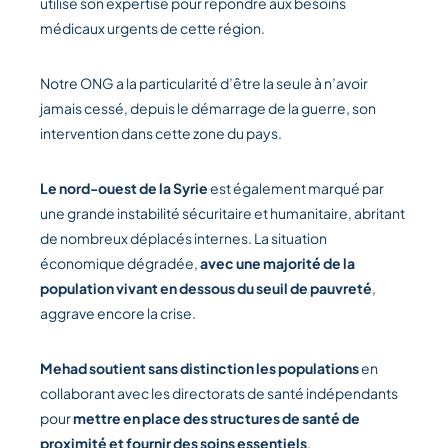
utilise son expertise pour répondre aux besoins
médicaux urgents de cette région.
Notre ONG a la particularité d’être la seule à n’avoir
jamais cessé, depuis le démarrage de la guerre, son
intervention dans cette zone du pays.
Le nord-ouest de la Syrie
est également marqué par
une grande instabilité sécuritaire et humanitaire, abritant
de nombreux déplacés internes. La situation
économique dégradée,
avec une majorité de la
population vivant en dessous du seuil de pauvreté
,
aggrave encore la crise.
Mehad soutient sans distinction les populations
en
collaborant avec les directorats de santé indépendants
pour
mettre en place des structures de santé de
proximité et fournir des soins essentiels
.