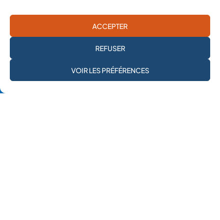
en dix jours ...
Lire l'article
ACCEPTER
REFUSER
JE M'ABONNE À LA
VOIR LES PRÉFÉRENCES
NEWSLETTER
3 octobre 2025
Former pour sauver
Deux ans après le démarrage du conflit israélo-palestinien,
Mehad lance un nouveau programme de formation des