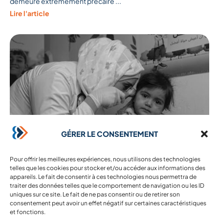
demeure extrêmement précaire ...
Lire l'article
GÉRER LE CONSENTEMENT
Pour offrir les meilleures expériences, nous utilisons des technologies
telles que les cookies pour stocker et/ou accéder aux informations des
16 octobre 2025
appareils. Le fait de consentir à ces technologies nous permettra de
#DoctorsInDanger
traiter des données telles que le comportement de navigation ou les ID
uniques sur ce site. Le fait de ne pas consentir ou de retirer son
La pétition » Stop aux attaques sur les travailleurs humanitaires
consentement peut avoir un effet négatif sur certaines caractéristiques
de santé ! « de l’ONG Mehad recueille plus de 6100 signatures
et fonctions.