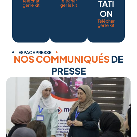
Téléchar
Téléchar
TATI
ger le kit
ger le kit
ON
Téléchar
ger le kit
ESPACE PRESSE
NOS COMMUNIQUÉS
DE
PRESSE