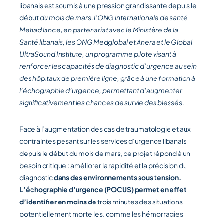
libanais est soumis à une pression grandissante depuis le
début
du mois de mars, l’ONG internationale de santé
Mehad lance, en partenariat avec le Ministère de la
Santé libanais, les ONG Medglobal et Anera et le Global
UltraSound Institute, un programme pilote visant à
renforcer les capacités de diagnostic d’urgence au sein
des hôpitaux de première ligne, grâce à une formation à
l’échographie d’urgence, permettant d’augmenter
significativement les chances de survie des blessés.
Face à l’augmentation des cas de traumatologie et aux
contraintes pesant sur les services d’urgence libanais
depuis le début du mois de mars, ce projet répond à un
besoin critique : améliorer la rapidité et la précision du
diagnostic
dans des environnements sous tension.
L’échographie d’urgence (POCUS) permet en effet
d’identifier en moins de
trois minutes des situations
potentiellement mortelles, comme les hémorragies