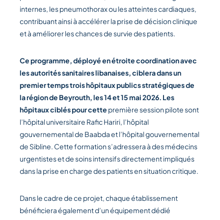
internes, les pneumothorax ou les atteintes cardiaques,
contribuant ainsi à accélérer la prise de décision clinique
et à améliorer les chances de survie des patients.
Ce programme, déployé en étroite coordination avec
les autorités sanitaires libanaises, ciblera dans un
premier temps trois hôpitaux publics stratégiques de
la région de Beyrouth, les 14 et 15 mai 2026. Les
hôpitaux ciblés pour cette
première session pilote sont
l’hôpital universitaire Rafic Hariri, l’hôpital
gouvernemental de Baabda et l’hôpital gouvernemental
de Sibline. Cette formation s’adressera à des médecins
urgentistes et de soins intensifs directement impliqués
dans la prise en charge des patients en situation critique.
Dans le cadre de ce projet, chaque établissement
bénéficiera également d’un équipement dédié