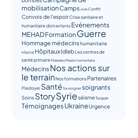
bombes
mobilisation
Camps
Conflit
civils
Convois de l'espoir
Crise sanitaire et
Evénements
humanitaire
don
enfants
Guerre
MEHAD
Formation
Hommage médecins
humanitaire
Hôpitaux
Idleb
Les centres de
hôpital
santé primaire
Maladies
Mission humanitaire
Nos actions sur
Médecins
le terrain
Partenaires
Nos formations
Santé
soignants
Plaidoyer
Se soigner
Syrie
Story
séisme
Soins
Turquie
Ukraine
Témoignages
Urgence