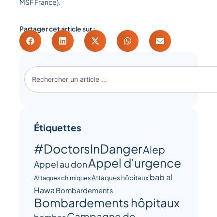
MSF France).
Partager cet article sur :
Étiquettes
#DoctorsInDanger
Alep
Appel d'urgence
Appel au don
bab al
Attaques hôpitaux
Attaques chimiques
Hawa
Bombardements
Bombardements hôpitaux
Campagne de