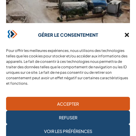
GÉRER LE CONSENTEMENT
26 septembre 2022
Le camp Salam du village de Barisha
Pour offrir les meilleures expériences, nous utilisons des technologies
Après 11 années de combats, de bombardements, les
telles que les cookies pour stocker et/ou accéder aux informations des
populations civiles tentent de survivre dans des camps de
appareils. Le fait de consentir à ces technologies nous permettra de
traiter des données telles que le comportement de navigation ou les ID
fortune. Près de 6,9 millions de personnes sont ...
uniques sur ce site. Le fait de ne pas consentir ou de retirer son
Lire l'article
consentement peut avoir un effet négatif sur certaines caractéristiques
et fonctions.
ACCEPTER
REFUSER
JE M'ABONNE À LA
VOIR LES PRÉFÉRENCES
NEWSLETTER