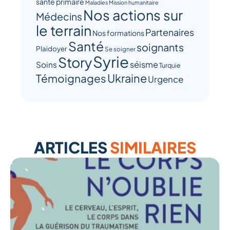
santé primaire
Maladies
Mission humanitaire
Nos actions sur
Médecins
le terrain
Partenaires
Nos formations
Santé
soignants
Plaidoyer
Se soigner
Syrie
Story
séisme
Soins
Turquie
Ukraine
Témoignages
Urgence
ARTICLES
SIMILAIRES