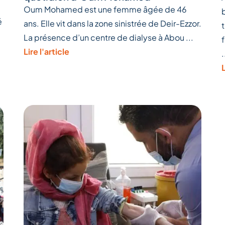
Oum Mohamed est une femme âgée de 46
é
ans. Elle vit dans la zone sinistrée de Deir-Ezzor.
La présence d’un centre de dialyse à Abou ...
Lire l'article
.
L