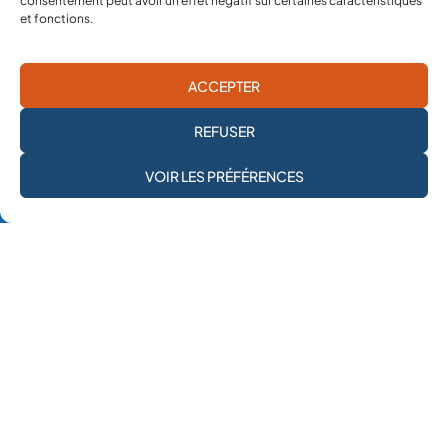
consentement peut avoir un effet négatif sur certaines caractéristiques
et fonctions.
ACCEPTER
REFUSER
JE M'ABONNE À LA
VOIR LES PRÉFÉRENCES
NEWSLETTER
23 décembre 2013
LES MEDECINS DALEP APPELLENT A UNE
MEILLEURE COORDINATION ENTRE LES ONG
Le maire d’Alep, Ahmad Aziz, accompagné de plusieurs
officiels dont le Docteur Abdelaziz, directeur du Conseil
Médical de la ville, sont en visite en France ...