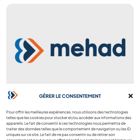
31 décembre 2013
GÉRER LE CONSENTEMENT
MEDECINS DU MONDE SALARME DE LA
SITUATION MEDICALE CATASTROPHIQUE A ALEP
Pour offrir les meilleures expériences, nous utilisons des technologies
AFP du 21 décembre 2013 Médecins du Monde s’alarme d’une
telles que les cookies pour stocker et/ou accéder aux informations des
“situation médicale catastrophique” à Alep après les raids
appareils. Le fait de consentir à ces technologies nous permettra de
traiter des données telles que le comportement de navigation ou les ID
aériens de l’armée syrienne sur les zones ...
uniques sur ce site. Le fait de ne pas consentir ou de retirer son
Lire l'article