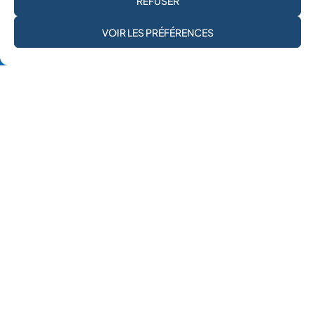
REFUSER
JE M'ABONNE À LA
VOIR LES PRÉFÉRENCES
NEWSLETTER
4 juillet 2017
La story de Elaine, enfant soignée dans notre
hôpital de Bab Al-Hawa
Elaine, 4 mois, dort comme un ange. Pourtant ça n’a pas
toujours été le cas. Née dans la violence et la guerre à Idleb en
...
Lire l'article