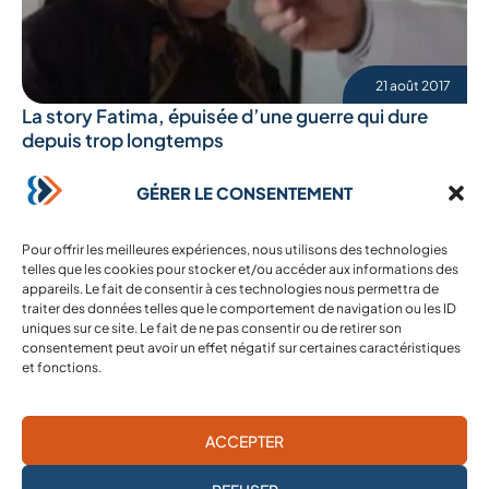
21 août 2017
La story Fatima, épuisée d’une guerre qui dure
depuis trop longtemps
Fatima Al Hassan est âgée de 70 ans. A son arrivée dans notre
centre médical Al Barra, elle a fondu en larmes. Nos équipes
GÉRER LE CONSENTEMENT
ont ...
Lire l'article
Pour offrir les meilleures expériences, nous utilisons des technologies
telles que les cookies pour stocker et/ou accéder aux informations des
appareils. Le fait de consentir à ces technologies nous permettra de
traiter des données telles que le comportement de navigation ou les ID
uniques sur ce site. Le fait de ne pas consentir ou de retirer son
consentement peut avoir un effet négatif sur certaines caractéristiques
et fonctions.
ACCEPTER