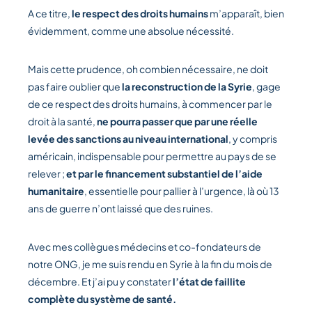
A ce titre,
le respect des droits humains
m’apparaît, bien
évidemment, comme une absolue nécessité.
Mais cette prudence, oh combien nécessaire, ne doit
pas faire oublier que
la reconstruction de la Syrie
, gage
de ce respect des droits humains, à commencer par le
droit à la santé,
ne pourra passer que par une réelle
levée des sanctions au niveau international
, y compris
américain, indispensable pour permettre au pays de se
relever ;
et par le financement substantiel de l’aide
humanitaire
, essentielle pour pallier à l’urgence, là où 13
ans de guerre n’ont laissé que des ruines.
Avec mes collègues médecins et co-fondateurs de
notre ONG, je me suis rendu en Syrie à la fin du mois de
décembre. Et j’ai pu y constater
l’état de faillite
complète du système de santé.