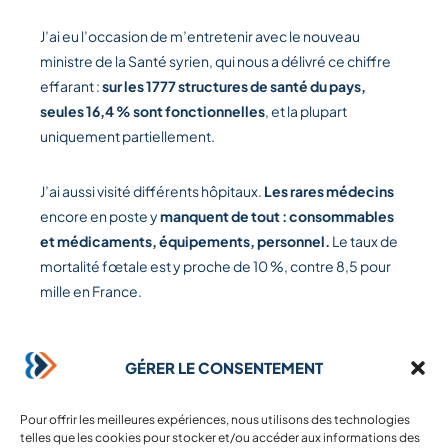
J’ai eu l’occasion de m’entretenir avec le nouveau
ministre de la Santé syrien, qui nous a délivré ce chiffre
effarant :
sur les 1777 structures de santé du pays,
seules 16,4 % sont fonctionnelles
, et la plupart
uniquement partiellement.
J’ai aussi visité différents hôpitaux.
Les rares médecins
encore en poste y
manquent de tout : consommables
et médicaments, équipements, personnel.
Le taux de
mortalité fœtale est y proche de 10 %, contre 8,5 pour
mille en France.
J’ai vu des nourrissons prématurés décéder du fait d’un
GÉRER LE CONSENTEMENT
générateur à l’arrêt. J’ai vu des patients dialysés en
situation d’urgence vitale, faute de traitement
disponible, et des patients diabétiques dans le coma,
Pour offrir les meilleures expériences, nous utilisons des technologies
telles que les cookies pour stocker et/ou accéder aux informations des
faute d’insuline disponible. J’ai vu des services entiers