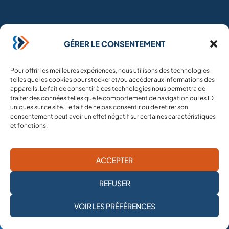
GÉRER LE CONSENTEMENT
Pour offrir les meilleures expériences, nous utilisons des technologies
telles que les cookies pour stocker et/ou accéder aux informations des
Mehad (SIRET n°53457656600028) est une
appareils. Le fait de consentir à ces technologies nous permettra de
association loi 1901 reconnue d’intérêt général.
traiter des données telles que le comportement de navigation ou les ID
Chaque don à Mehad
ouvre droit à une réduction
uniques sur ce site. Le fait de ne pas consentir ou de retirer son
consentement peut avoir un effet négatif sur certaines caractéristiques
fiscale de 75 % jusqu’à 2000€
, 66 % au-delà.
et fonctions.
ACCÈS RAPIDE
ACCEPTER
Accueil
REFUSER
Espace presse
JE M'ABONNE À LA
VOIR LES PRÉFÉRENCES
Espace donateur
NEWSLETTER