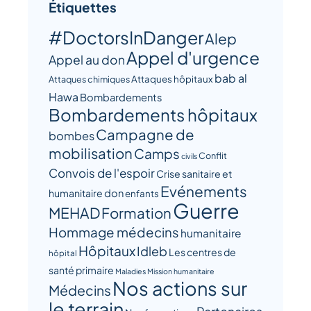
Étiquettes
#DoctorsInDanger
Alep
Appel d'urgence
Appel au don
bab al
Attaques hôpitaux
Attaques chimiques
Hawa
Bombardements
Bombardements hôpitaux
Campagne de
bombes
mobilisation
Camps
Conflit
civils
Convois de l'espoir
Crise sanitaire et
Evénements
humanitaire
don
enfants
Guerre
MEHAD
Formation
Hommage médecins
humanitaire
Hôpitaux
Idleb
Les centres de
hôpital
santé primaire
Maladies
Mission humanitaire
Nos actions sur
Médecins
le terrain