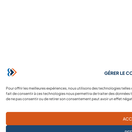
GÉRER LE 
Pour offrir les meilleures expériences, nous utilisons des technologies telle
fait de consentir à ces technologies nous permettra de traiter des données te
de ne pas consentir ou de retirer son consentement peut avoir un effet négati
ACC
RE