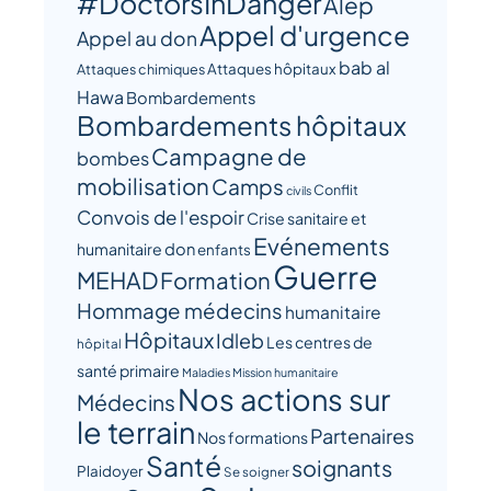
#DoctorsInDanger
Alep
Appel d'urgence
Appel au don
bab al
Attaques hôpitaux
Attaques chimiques
Hawa
Bombardements
Bombardements hôpitaux
Campagne de
bombes
mobilisation
Camps
Conflit
civils
Convois de l'espoir
Crise sanitaire et
Evénements
humanitaire
don
enfants
Guerre
MEHAD
Formation
Hommage médecins
humanitaire
Hôpitaux
Idleb
Les centres de
hôpital
santé primaire
Maladies
Mission humanitaire
Nos actions sur
Médecins
le terrain
Partenaires
Nos formations
Santé
soignants
Plaidoyer
Se soigner