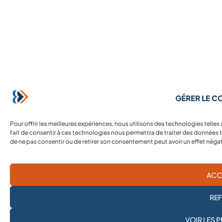
GÉRER LE 
Pour offrir les meilleures expériences, nous utilisons des technologies telle
fait de consentir à ces technologies nous permettra de traiter des données te
de ne pas consentir ou de retirer son consentement peut avoir un effet négati
ACC
RE
JE M'ABONNE À LA
VOIR LES 