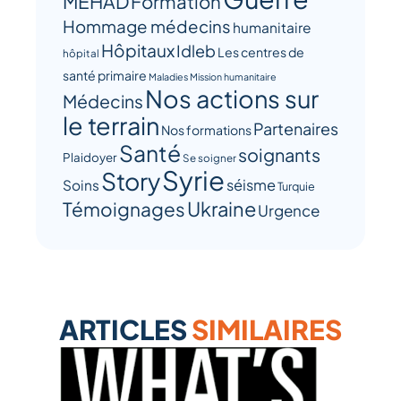
MEHAD
Formation
Hommage médecins
humanitaire
Hôpitaux
Idleb
Les centres de
hôpital
santé primaire
Maladies
Mission humanitaire
Nos actions sur
Médecins
le terrain
Partenaires
Nos formations
Santé
soignants
Plaidoyer
Se soigner
Syrie
Story
séisme
Soins
Turquie
Ukraine
Témoignages
Urgence
ARTICLES
SIMILAIRES