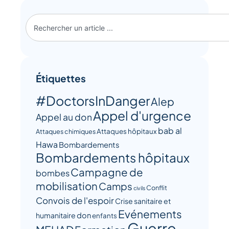
Étiquettes
#DoctorsInDanger
Alep
Appel d'urgence
Appel au don
bab al
Attaques hôpitaux
Attaques chimiques
Hawa
Bombardements
Bombardements hôpitaux
Campagne de
bombes
mobilisation
Camps
Conflit
civils
Convois de l'espoir
Crise sanitaire et
Evénements
humanitaire
don
enfants
Guerre