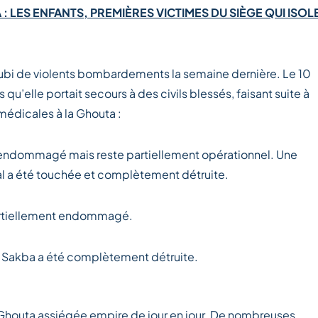
 LES ENFANTS, PREMIÈRES VICTIMES DU SIÈGE QUI ISOL
subi de violents bombardements la semaine dernière. Le 10
’elle portait secours à des civils blessés, faisant suite à
 médicales à la Ghouta :
é endommagé mais reste partiellement opérationnel. Une
ital a été touchée et complètement détruite.
partiellement endommagé.
à Sakba a été complètement détruite.
la Ghouta assiégée empire de jour en jour. De nombreuses