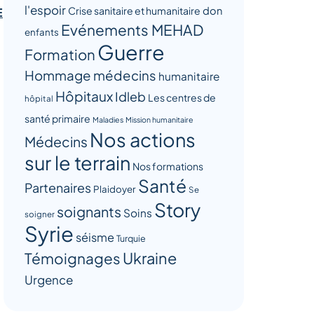
l'espoir
Crise sanitaire et humanitaire
don
E
Evénements MEHAD
enfants
Guerre
Formation
Hommage médecins
humanitaire
Hôpitaux
Idleb
Les centres de
hôpital
santé primaire
Maladies
Mission humanitaire
Nos actions
Médecins
sur le terrain
Nos formations
Santé
Partenaires
Plaidoyer
Se
Story
soignants
Soins
soigner
Syrie
séisme
Turquie
Ukraine
Témoignages
Urgence