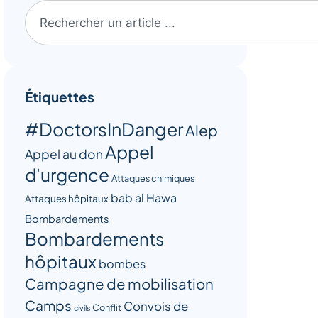
Étiquettes
#DoctorsInDanger
Alep
Appel
Appel au don
d'urgence
Attaques chimiques
bab al Hawa
Attaques hôpitaux
Bombardements
Bombardements
hôpitaux
bombes
Campagne de mobilisation
Camps
Convois de
Conflit
civils