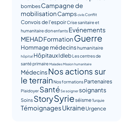
Campagne de
bombes
mobilisation
Camps
Conflit
civils
Convois de l'espoir
Crise sanitaire et
Evénements
humanitaire
don
enfants
Guerre
MEHAD
Formation
Hommage médecins
humanitaire
Hôpitaux
Idleb
Les centres de
hôpital
santé primaire
Maladies
Mission humanitaire
Nos actions sur
Médecins
le terrain
Partenaires
Nos formations
Santé
soignants
Plaidoyer
Se soigner
Syrie
Story
séisme
Soins
Turquie
Ukraine
Témoignages
Urgence