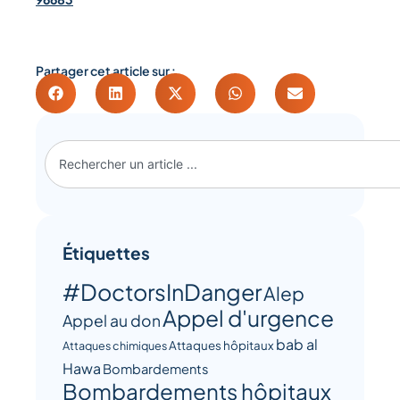
Partager cet article sur :
Étiquettes
#DoctorsInDanger
Alep
Appel d'urgence
Appel au don
bab al
Attaques hôpitaux
Attaques chimiques
Hawa
Bombardements
Bombardements hôpitaux