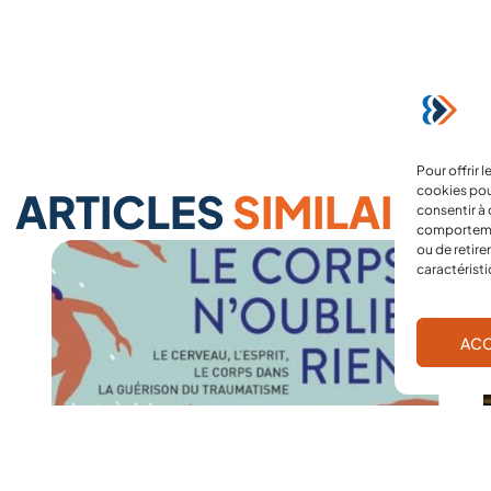
Pour offrir 
cookies pou
ARTICLES
SIMILAIRES
consentir à 
comportement
ou de retire
caractéristi
ACC