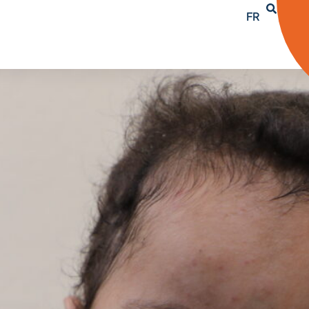
FR
AR