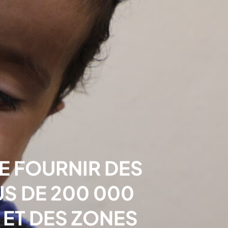
E FOURNIR DES
US DE 200 000
 ET DES ZONES