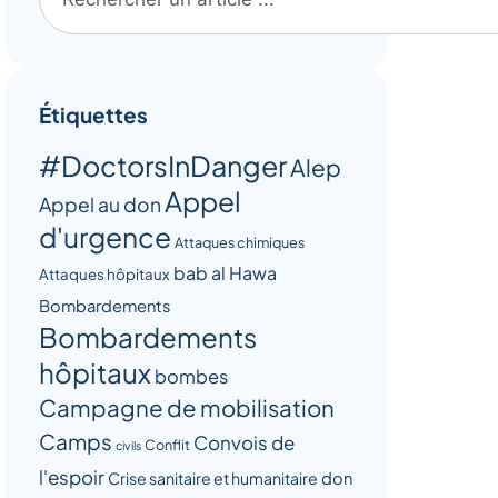
Étiquettes
#DoctorsInDanger
Alep
Appel
Appel au don
d'urgence
Attaques chimiques
bab al Hawa
Attaques hôpitaux
Bombardements
Bombardements
hôpitaux
bombes
Campagne de mobilisation
Camps
Convois de
Conflit
civils
l'espoir
Crise sanitaire et humanitaire
don