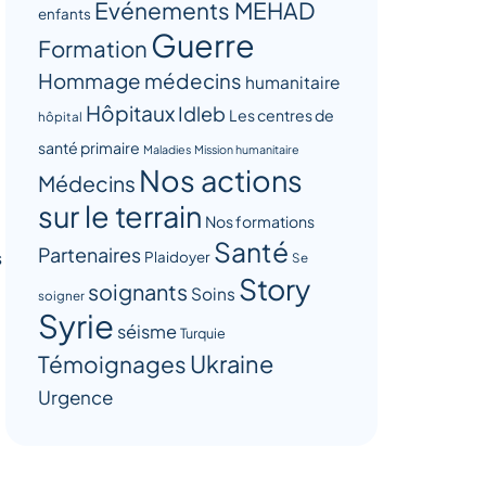
Evénements MEHAD
enfants
Guerre
Formation
Hommage médecins
humanitaire
Hôpitaux
Idleb
Les centres de
hôpital
santé primaire
Maladies
Mission humanitaire
Nos actions
Médecins
sur le terrain
Nos formations
Santé
Partenaires
s
Plaidoyer
Se
Story
soignants
Soins
soigner
Syrie
séisme
Turquie
Ukraine
Témoignages
Urgence