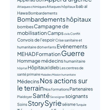
bab al
Attaques hôpitaux
Attaques chimiques
Hawa
Bombardements
Bombardements hôpitaux
Campagne de
bombes
mobilisation
Camps
Conflit
civils
Convois de l'espoir
Crise sanitaire et
Evénements
humanitaire
don
enfants
Guerre
MEHAD
Formation
Hommage médecins
humanitaire
Hôpitaux
Idleb
Les centres de
hôpital
santé primaire
Maladies
Mission humanitaire
Nos actions sur
Médecins
le terrain
Partenaires
Nos formations
Santé
soignants
Plaidoyer
Se soigner
Syrie
Story
séisme
Soins
Turquie