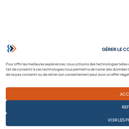
GÉRER LE 
Pour offrir les meilleures expériences, nous utilisons des technologies telle
fait de consentir à ces technologies nous permettra de traiter des données te
de ne pas consentir ou de retirer son consentement peut avoir un effet négati
ACC
RE
JE M'ABONNE À LA
VOIR LES 
NEWSLETTER