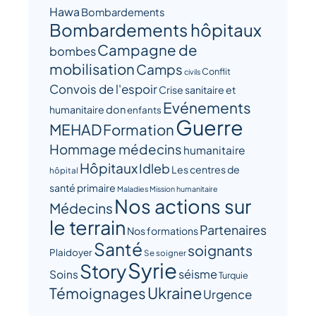
Hawa
Bombardements
Bombardements hôpitaux
Campagne de
bombes
mobilisation
Camps
Conflit
civils
Convois de l'espoir
Crise sanitaire et
Evénements
humanitaire
don
enfants
Guerre
MEHAD
Formation
Hommage médecins
humanitaire
Hôpitaux
Idleb
Les centres de
hôpital
santé primaire
Maladies
Mission humanitaire
Nos actions sur
Médecins
le terrain
Partenaires
Nos formations
Santé
soignants
Plaidoyer
Se soigner
Syrie
Story
séisme
Soins
Turquie
Ukraine
Témoignages
Urgence