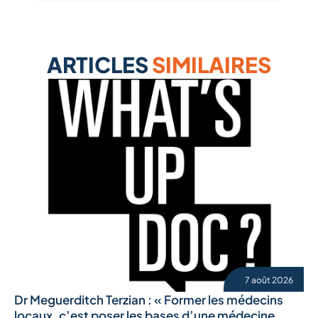
ARTICLES
SIMILAIRES
7 août 2026
Dr Meguerditch Terzian : « Former les médecins
locaux, c’est poser les bases d’une médecine