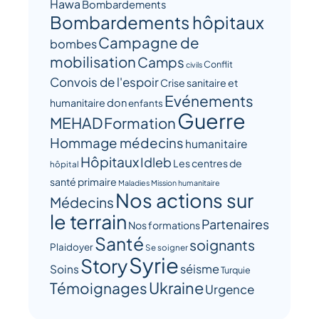
Hawa
Bombardements
Bombardements hôpitaux
Campagne de
bombes
mobilisation
Camps
Conflit
civils
Convois de l'espoir
Crise sanitaire et
Evénements
humanitaire
don
enfants
Guerre
MEHAD
Formation
Hommage médecins
humanitaire
Hôpitaux
Idleb
Les centres de
hôpital
santé primaire
Maladies
Mission humanitaire
Nos actions sur
Médecins
le terrain
Partenaires
Nos formations
Santé
soignants
Plaidoyer
Se soigner
Syrie
Story
séisme
Soins
Turquie
Ukraine
Témoignages
Urgence