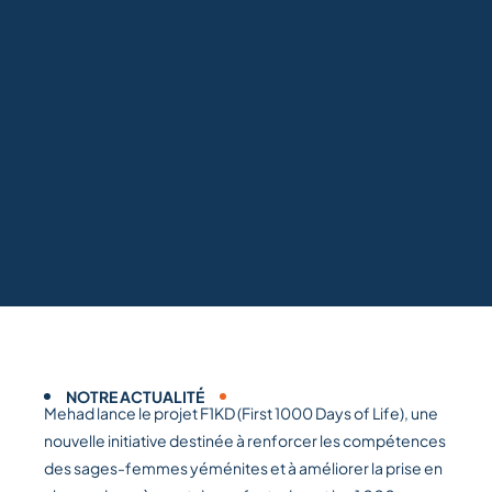
NOTRE ACTUALITÉ
Mehad lance le projet F1KD (First 1000 Days of Life), une
nouvelle initiative destinée à renforcer les compétences
des sages-femmes yéménites et à améliorer la prise en