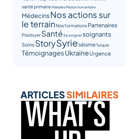
santé primaire
Maladies
Mission humanitaire
Nos actions sur
Médecins
le terrain
Partenaires
Nos formations
Santé
soignants
Plaidoyer
Se soigner
Syrie
Story
séisme
Soins
Turquie
Ukraine
Témoignages
Urgence
ARTICLES
SIMILAIRES