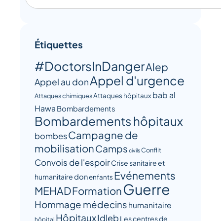
Étiquettes
#DoctorsInDanger
Alep
Appel d'urgence
Appel au don
bab al
Attaques hôpitaux
Attaques chimiques
Hawa
Bombardements
Bombardements hôpitaux
Campagne de
bombes
mobilisation
Camps
Conflit
civils
Convois de l'espoir
Crise sanitaire et
Evénements
humanitaire
don
enfants
Guerre
MEHAD
Formation
Hommage médecins
humanitaire
Hôpitaux
Idleb
Les centres de
hôpital