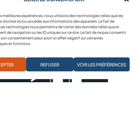
les meilleures expériences, nous utilisons des technologies telles que les
r stocker et/ou accéder aux informations des appareils. Le fait de
ces technologies nous permettra de traiter des données telles que le
 de navigation ou les ID uniques sur ce site. Le fait de ne pas consentir
r son consentement peut avoir un effet négatif sur certaines
ques et fonctions.
JE M'ABONNE À LA NEWSLETTER
EPTER
REFUSER
VOIR LES PRÉFÉRENCES
27 juillet 2026
« Au Yémen, des millions de vies sont
en jeu » : quatre ONG internationales
sonnent l’alarme