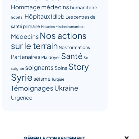
Hommage médecins
humanitaire
Hôpitaux
Idleb
Les centres de
hôpital
santé primaire
Maladies
Mission humanitaire
Nos actions
Médecins
sur le terrain
Nos formations
Santé
Partenaires
Plaidoyer
Se
Story
soignants
Soins
soigner
Syrie
séisme
Turquie
Ukraine
Témoignages
Urgence
GÉRER LE CONSENTEMENT