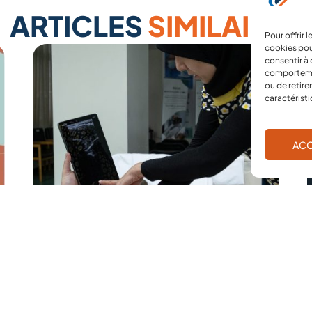
ARTICLES
SIMILAIRES
Pour offrir 
cookies pou
consentir à 
comportement
ou de retire
caractéristi
ACC
29 juillet 2026
Liban : le programme de formation à
l’échographie d’urgence s’étend à de
nouveaux hôpitaux