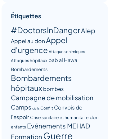
Étiquettes
#DoctorsInDanger
Alep
Appel
Appel au don
d'urgence
Attaques chimiques
bab al Hawa
Attaques hôpitaux
Bombardements
Bombardements
hôpitaux
bombes
Campagne de mobilisation
Camps
Convois de
Conflit
civils
l'espoir
Crise sanitaire et humanitaire
don
Evénements MEHAD
enfants
Guerre
Formation