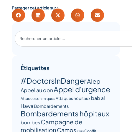
Partager cet article sur :
Étiquettes
#DoctorsInDanger
Alep
Appel d'urgence
Appel au don
bab al
Attaques hôpitaux
Attaques chimiques
Hawa
Bombardements
Bombardements hôpitaux
Campagne de
bombes
mobilisation
Camps
Conflit
civils