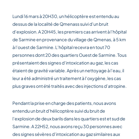
Lundi 16 mars à 20H30, un hélicoptère est entendu au
dessus de la localité de Qmenass suivi d’un bruit
d’explosion. A 20H45, les premiers cas arrivent à l’hôpital
de Sarmine en provenance du village de Qmenas, à 5 km
à l’ouest de Sarmine. L’hôpital recevra en tout 70
personnes dont 20 des quartiers Ouest de Sarmine. Tous
présentaient des signes d’intoxication au gaz, les cas
étaient de gravité variable. Après
un nettoyage à l’eau, il
leur a été administré un traitement à l’oxygène, les cas
plus graves ont été traités avec des injections d’atropine.
Pendant la prise en charge des patients, nous avons
entendu un bruit d’hélicoptère suivi du bruit de
l’explosion de deux barils dans les quartiers est et sud de
Sarmine. A 22H52, nous avons reçu 30 personnes avec
des signes sévères d’intoxication au gaz similaires aux