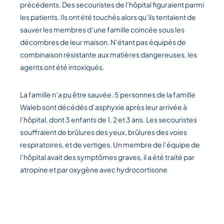
précédents. Des secouristes de l’hôpital figuraient parmi
les patients. Ils ont été touchés alors qu’ils tentaient de
sauver les membres d’une famille coincée sous les
décombres de leur maison. N’étant pas équipés de
combinaison résistante aux matières dangereuses, les
agents ont été intoxiqués.
La famille n’a pu être sauvée. 5 personnes de la famille
Waleb sont décédés d’asphyxie après leur arrivée à
l’hôpital, dont 3 enfants de 1, 2 et 3 ans. Les secouristes
souffraient de brûlures des yeux, brûlures des voies
respiratoires, et de vertiges. Un membre de l’équipe de
l’hôpital avait des symptômes graves, il a été traité par
atropine et par oxygène avec hydrocortisone