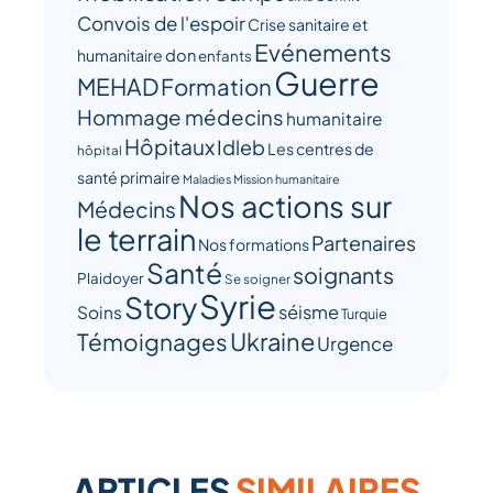
Convois de l'espoir
Crise sanitaire et
Evénements
humanitaire
don
enfants
Guerre
MEHAD
Formation
Hommage médecins
humanitaire
Hôpitaux
Idleb
Les centres de
hôpital
santé primaire
Maladies
Mission humanitaire
Nos actions sur
Médecins
le terrain
Partenaires
Nos formations
Santé
soignants
Plaidoyer
Se soigner
Syrie
Story
séisme
Soins
Turquie
Ukraine
Témoignages
Urgence
ARTICLES
SIMILAIRES