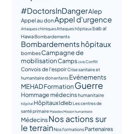
#DoctorsInDanger
Alep
Appel d'urgence
Appel au don
bab al
Attaques hôpitaux
Attaques chimiques
Hawa
Bombardements
Bombardements hôpitaux
Campagne de
bombes
mobilisation
Camps
Conflit
civils
Convois de l'espoir
Crise sanitaire et
Evénements
humanitaire
don
enfants
Guerre
MEHAD
Formation
Hommage médecins
humanitaire
Hôpitaux
Idleb
Les centres de
hôpital
santé primaire
Maladies
Mission humanitaire
Nos actions sur
Médecins
le terrain
Partenaires
Nos formations