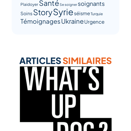
Santé
soignants
Plaidoyer
Se soigner
Syrie
Story
séisme
Soins
Turquie
Ukraine
Témoignages
Urgence
ARTICLES
SIMILAIRES