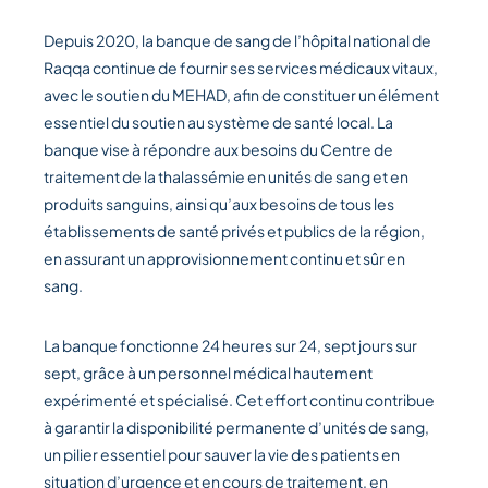
Depuis 2020, la banque de sang de l’hôpital national de
Raqqa continue de fournir ses services médicaux vitaux,
avec le soutien du MEHAD, afin de constituer un élément
essentiel du soutien au système de santé local. La
banque vise à répondre aux besoins du Centre de
traitement de la thalassémie en unités de sang et en
produits sanguins, ainsi qu’aux besoins de tous les
établissements de santé privés et publics de la région,
en assurant un approvisionnement continu et sûr en
sang.
La banque fonctionne 24 heures sur 24, sept jours sur
sept, grâce à un personnel médical hautement
expérimenté et spécialisé. Cet effort continu contribue
à garantir la disponibilité permanente d’unités de sang,
un pilier essentiel pour sauver la vie des patients en
situation d’urgence et en cours de traitement, en