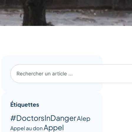
Étiquettes
#DoctorsInDanger
Alep
Appel
Appel au don