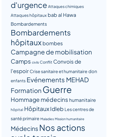
d'urgence
Attaques chimiques
bab al Hawa
Attaques hôpitaux
Bombardements
Bombardements
hôpitaux
bombes
Campagne de mobilisation
Camps
Convois de
Conflit
civils
l'espoir
Crise sanitaire et humanitaire
don
Evénements MEHAD
enfants
Guerre
Formation
Hommage médecins
humanitaire
Hôpitaux
Idleb
Les centres de
hôpital
santé primaire
Maladies
Mission humanitaire
Nos actions
Médecins