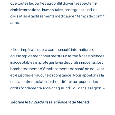
que toutes les parties au conflit doivent respecter
le
droit international humanitaire
, protégeant ainsi les
civils et les établissements médicaux en temps de conflit
armé.
« Il est impératif que la communauté internationale
agisse rapidement pour mettre un terme à ces violences
inacceptables et protéger la vie des civils innocents. Les
bombardements d’établissements de santé ne peuvent
être justifiés en aucune circonstance. Nous appelons à la
cessation immédiate des hostilités et au respect des
droits fondamentaux de chaque individu dans la région. »
déclare le Dr. Ziad Alissa, Président de Mehad