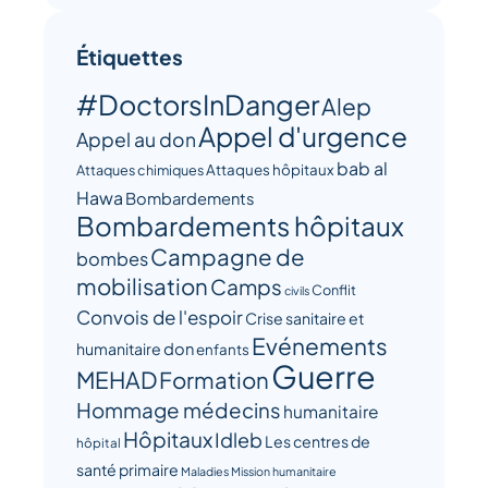
Étiquettes
#DoctorsInDanger
Alep
Appel d'urgence
Appel au don
bab al
Attaques hôpitaux
Attaques chimiques
Hawa
Bombardements
Bombardements hôpitaux
Campagne de
bombes
mobilisation
Camps
Conflit
civils
Convois de l'espoir
Crise sanitaire et
Evénements
humanitaire
don
enfants
Guerre
MEHAD
Formation
Hommage médecins
humanitaire
Hôpitaux
Idleb
Les centres de
hôpital
santé primaire
Maladies
Mission humanitaire