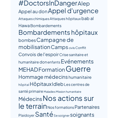
#DoctorsInDanger
Alep
Appel d'urgence
Appel au don
bab al
Attaques hôpitaux
Attaques chimiques
Hawa
Bombardements
Bombardements hôpitaux
Campagne de
bombes
mobilisation
Camps
Conflit
civils
Convois de l'espoir
Crise sanitaire et
Evénements
humanitaire
don
enfants
Guerre
MEHAD
Formation
Hommage médecins
humanitaire
Hôpitaux
Idleb
Les centres de
hôpital
santé primaire
Maladies
Mission humanitaire
Nos actions sur
Médecins
le terrain
Partenaires
Nos formations
Santé
soignants
Plaidoyer
Se soigner