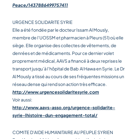
Peace/1437886499757411
URGENCE SOLIDARITE SYRIE
Elle a été fondée par le docteur Issam Al Mously,
membre de l’UOSSM et pharmacien à Pleurs (51) où elle
siège. Elle organise des collectes de vêtements, de
denrées et de médicaments. Pour ce dernier volet
proprement médical, AAVS a financé à deux reprises le
transport jusqu’à l’hôpital de Bab Al Hawa en Syrie. Le Dr
Al Mously a tissé au cours de ses fréquentes missions un
réseau dense qui rend son action très efficace.
http://www.urgencesolidaritesyrie.com
Voir aussi:
http://www.aavs-asso.org/urgence-solidarite-
syrie-lhistoire-dun-engagement-total/
COMITE D’AIDE HUMANITAIRE AU PEUPLE SYRIEN