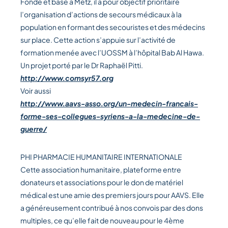
Fondé et basé à Metz, il a pour objectif prioritaire
l’organisation d’actions de secours médicaux à la
population en formant des secouristes et des médecins
sur place. Cette action s’appuie sur l’activité de
formation menée avec l’UOSSM à l’hôpital Bab Al Hawa.
Un projet porté par le Dr Raphaël Pitti.
http://www.comsyr57.org
Voir aussi
http://www.aavs-asso.org/un-medecin-francais-
forme-ses-collegues-syriens-a-la-medecine-de-
guerre/
PHI PHARMACIE HUMANITAIRE INTERNATIONALE
Cette association humanitaire, plateforme entre
donateurs et associations pour le don de matériel
médical est une amie des premiers jours pour AAVS. Elle
a généreusement contribué à nos convois par des dons
multiples, ce qu’elle fait de nouveau pour le 4ème