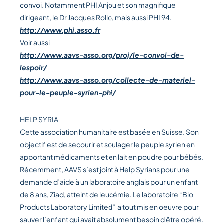
convoi. Notamment PHI Anjou et son magnifique
dirigeant, le Dr Jacques Rollo, mais aussi PHI 94.
http://www.phi.asso.fr
Voir aussi
http://www.aavs-asso.org/proj/le-convoi-de-
lespoir/
http://www.aavs-asso.org/collecte-de-materiel-
pour-le-peuple-syrien-phi/
HELP SYRIA
Cette association humanitaire est basée en Suisse. Son
objectif est de secourir et soulager le peuple syrien en
apportant médicaments et en lait en poudre pour bébés.
Récemment, AAVS s’est joint à Help Syrians pour une
demande d’aide à un laboratoire anglais pour un enfant
de 8 ans, Ziad, atteint de leucémie. Le laboratoire “Bio
Products Laboratory Limited” a tout mis en oeuvre pour
sauver l’enfant qui avait absolument besoin d être opéré.