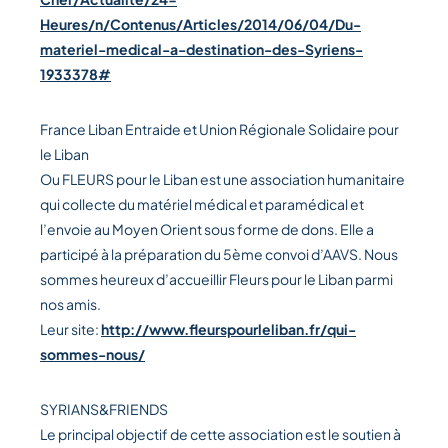
Heures/n/Contenus/Articles/2014/06/04/Du-
materiel-medical-a-destination-des-Syriens-
1933378#
France Liban Entraide et Union Régionale Solidaire pour
le Liban
Ou
FLEURS pour le Liban
est une association humanitaire
qui collecte du matériel médical et paramédical et
l’envoie au Moyen Orient sous forme de dons. Elle a
participé à la préparation du 5ème convoi d’AAVS. Nous
sommes heureux d’accueillir Fleurs pour le Liban parmi
nos amis.
Leur site:
http://www.fleurspourleliban.fr/qui-
sommes-nous/
SYRIANS&FRIENDS
Le principal objectif de cette association est le soutien à