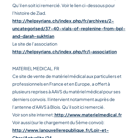
Qu’il en soit ici remercié. Voir le lien ci-dessous pour
l’histoire de Ziad.
http://helpsyrians.ch/index.php/fr/archives/2-
uncategorised/37-40-vials-of-replenine-from-bpl-
and-darah-sukhtian
Le site de l’association
http://helpsyrians.ch/index.php/fr/l-association
MATERIEL MEDICAL. FR
Ce site de vente de matériel médical aux particuliers et
professionnels en France et en Europe, a offert à
plusieurs reprises à AAVS du matériel médical pour ses
derniers convois. Il intervient notamment auprès de
l’antenne d’AAVS à Blois. Qu’il soit ici remercié.
Voir son site internet:
http://www.materielmedical.fr
Voir aussi (sur le chargement du 5ème convoi):
http://www.lanouvellerepublique.fr/Loir-et-
Cher/Actualite/24-