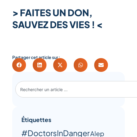
>
FAITES UN DON,
SAUVEZ DES VIES !
<
Partager cet article sur :
Étiquettes
#DoctorsInDanger
Alep