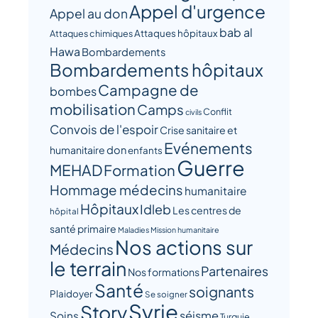
Appel d'urgence
Appel au don
bab al
Attaques hôpitaux
Attaques chimiques
Hawa
Bombardements
Bombardements hôpitaux
Campagne de
bombes
mobilisation
Camps
Conflit
civils
Convois de l'espoir
Crise sanitaire et
Evénements
humanitaire
don
enfants
Guerre
MEHAD
Formation
Hommage médecins
humanitaire
Hôpitaux
Idleb
Les centres de
hôpital
santé primaire
Maladies
Mission humanitaire
Nos actions sur
Médecins
le terrain
Partenaires
Nos formations
Santé
soignants
Plaidoyer
Se soigner
Syrie
Story
séisme
Soins
Turquie