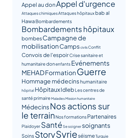
Appel d'urgence
Appel au don
bab al
Attaques hôpitaux
Attaques chimiques
Hawa
Bombardements
Bombardements hôpitaux
Campagne de
bombes
mobilisation
Camps
Conflit
civils
Convois de l'espoir
Crise sanitaire et
Evénements
humanitaire
don
enfants
Guerre
MEHAD
Formation
Hommage médecins
humanitaire
Hôpitaux
Idleb
Les centres de
hôpital
santé primaire
Maladies
Mission humanitaire
Nos actions sur
Médecins
le terrain
Partenaires
Nos formations
Santé
soignants
Plaidoyer
Se soigner
Syrie
Story
séisme
Soins
Turquie