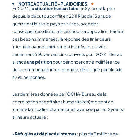
NOTRE ACTUALITÉ
-
PLAIDOIRIES
En 2024,
la situation humanitaire
en Syrie est la pire
depuis le début du conflit en 2011 Plus de 13 ans de
guerre ont laissé le pays en ruines, avec des
conséquences dévastatrices pour sa population. Face à
ces besoins immenses, la réponse des financeurs
internationaux est nettement insuffisante, avec
seulement 6 % des besoins couverts pour 2024. Mehad
a lancé
une pétition
pour dénoncer cette indifférence
de la communauté internationale, déjà signé par plus de
4795 personnes.
Les dernières données de l’OCHA (Bureau de la
coordination des affaires humanitaires) mettent en
lumière la situation dramatique traversée par les Syriens
à l’heure actuelle :
–
Réfugiés et déplacés internes
: plus de 2 millions de