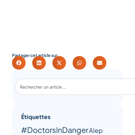
Partager cet article sur :
Étiquettes
#DoctorsInDanger
Alep