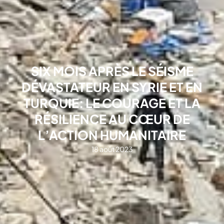
SIX MOIS APRÈS LE SÉISME
DÉVASTATEUR EN SYRIE ET EN
TURQUIE: LE COURAGE ET LA
RÉSILIENCE AU CŒUR DE
L’ACTION HUMANITAIRE
18 août 2023