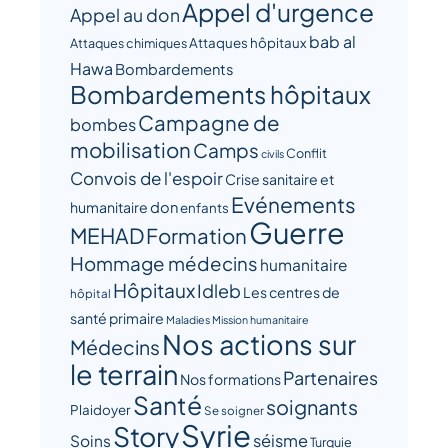
Appel d'urgence
Appel au don
bab al
Attaques hôpitaux
Attaques chimiques
Hawa
Bombardements
Bombardements hôpitaux
Campagne de
bombes
mobilisation
Camps
Conflit
civils
Convois de l'espoir
Crise sanitaire et
Evénements
humanitaire
don
enfants
Guerre
MEHAD
Formation
Hommage médecins
humanitaire
Hôpitaux
Idleb
Les centres de
hôpital
santé primaire
Maladies
Mission humanitaire
Nos actions sur
Médecins
le terrain
Partenaires
Nos formations
Santé
soignants
Plaidoyer
Se soigner
Syrie
Story
séisme
Soins
Turquie