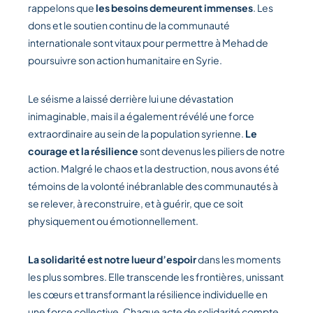
rappelons que
les besoins demeurent immenses
. Les
dons et le soutien continu de la communauté
internationale sont vitaux pour permettre à Mehad de
poursuivre son action humanitaire en Syrie.
Le séisme a laissé derrière lui une dévastation
inimaginable, mais il a également révélé une force
extraordinaire au sein de la population syrienne.
Le
courage et la résilience
sont devenus les piliers de notre
action. Malgré le chaos et la destruction, nous avons été
témoins de la volonté inébranlable des communautés à
se relever, à reconstruire, et à guérir, que ce soit
physiquement ou émotionnellement.
La solidarité est notre lueur d’espoir
dans les moments
les plus sombres. Elle transcende les frontières, unissant
les cœurs et transformant la résilience individuelle en
une force collective. Chaque acte de solidarité compte,