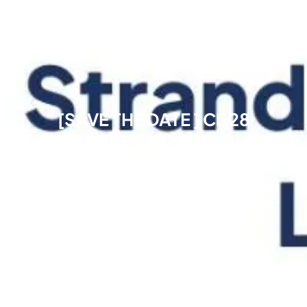
[SAVE THE DATE ] CE 28
NOVEMBRE 2022, MEHAD EN
PREMIÈRE LIGNE SUR LA
RECHERCHE SUR LA SANTÉ EN
SYRIE AU KING’S COLLEGE OF
LONDON
15 novembre 2022