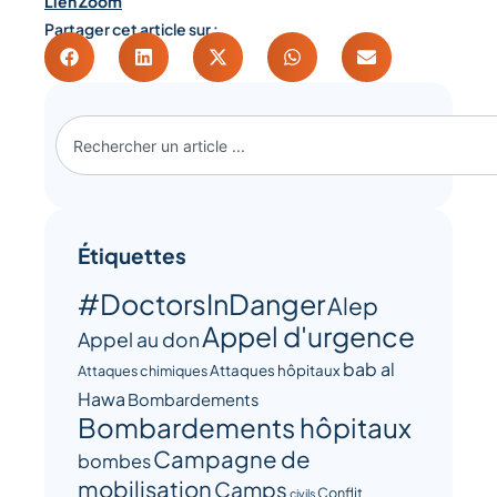
Lien Zoom
Partager cet article sur :
Étiquettes
#DoctorsInDanger
Alep
Appel d'urgence
Appel au don
bab al
Attaques hôpitaux
Attaques chimiques
Hawa
Bombardements
Bombardements hôpitaux
Campagne de
bombes
mobilisation
Camps
Conflit
civils