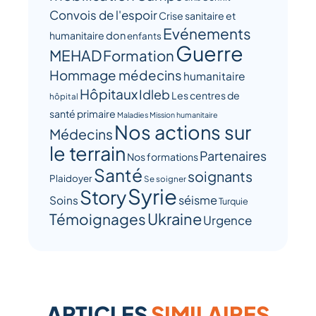
Convois de l'espoir
Crise sanitaire et
Evénements
humanitaire
don
enfants
Guerre
MEHAD
Formation
Hommage médecins
humanitaire
Hôpitaux
Idleb
Les centres de
hôpital
santé primaire
Maladies
Mission humanitaire
Nos actions sur
Médecins
le terrain
Partenaires
Nos formations
Santé
soignants
Plaidoyer
Se soigner
Syrie
Story
séisme
Soins
Turquie
Ukraine
Témoignages
Urgence
ARTICLES
SIMILAIRES