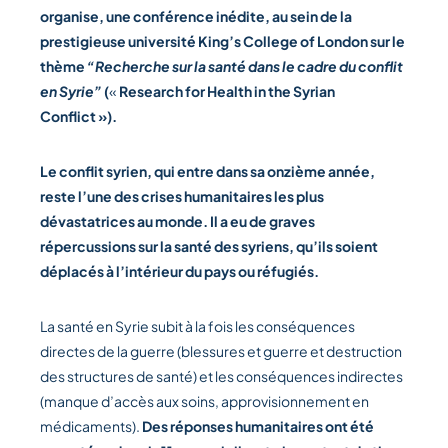
organise, une conférence inédite, au sein de la
prestigieuse université King’s College of London sur le
thème
“Recherche sur la santé dans le cadre du conflit
en Syrie”
(
«
Research for Health in the Syrian
Conflict »).
Le conflit syrien, qui entre dans sa onzième année,
reste l’une des crises humanitaires les plus
dévastatrices au monde. Il a eu de graves
répercussions sur la santé des syriens, qu’ils soient
déplacés à l’intérieur du pays ou réfugiés.
La santé en Syrie subit à la fois les conséquences
directes de la guerre (blessures et guerre et destruction
des structures de santé) et les conséquences indirectes
(manque d’accès aux soins, approvisionnement en
médicaments).
Des réponses humanitaires ont été