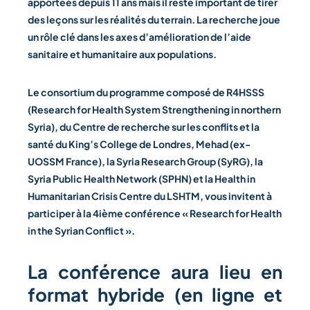
apportées depuis 11 ans mais il reste important de tirer
des leçons sur les réalités du terrain. La recherche joue
un rôle clé dans les axes d’amélioration de l’aide
sanitaire et humanitaire aux populations.
Le consortium du programme composé de R4HSSS
(Research for Health System Strengthening in northern
Syria), du Centre de recherche sur les conflits et la
santé du King’s College de Londres, Mehad (ex-
UOSSM France), la Syria Research Group (SyRG), la
Syria Public Health Network (SPHN) et la Health in
Humanitarian Crisis Centre du LSHTM,
vous invitent à
participer à la 4ième conférence « Research for Health
in the Syrian Conflict »
.
La conférence aura lieu en
format hybride (en ligne et