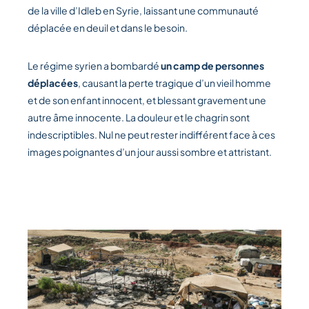
de la ville d’Idleb en Syrie, laissant une communauté
déplacée en deuil et dans le besoin.
Le régime syrien a bombardé
un camp de personnes
déplacées
, causant la perte tragique d’un vieil homme
et de son enfant innocent, et blessant gravement une
autre âme innocente. La douleur et le chagrin sont
indescriptibles. Nul ne peut rester indifférent face à ces
images poignantes d’un jour aussi sombre et attristant.