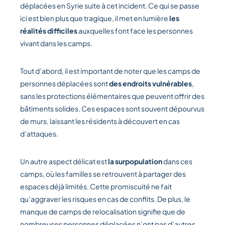
déplacées en Syrie suite à cet incident. Ce qui se passe
ici est bien plus que tragique, il met en lumière
les
réalités difficiles
auxquelles font face les personnes
vivant dans les camps.
Tout d’abord, il est important de noter que les camps de
personnes déplacées sont
des endroits vulnérables
,
sans les protections élémentaires que peuvent offrir des
bâtiments solides. Ces espaces sont souvent dépourvus
de murs, laissant les résidents à découvert en cas
d’attaques.
Un autre aspect délicat est
la surpopulation
dans ces
camps, où les familles se retrouvent à partager des
espaces déjà limités. Cette promiscuité ne fait
qu’aggraver les risques en cas de conflits. De plus, le
manque de camps de relocalisation signifie que de
nombreuses personnes déplacées n’ont pas d’autres