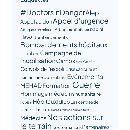
#DoctorsInDanger
Alep
Appel d'urgence
Appel au don
bab al
Attaques hôpitaux
Attaques chimiques
Hawa
Bombardements
Bombardements hôpitaux
Campagne de
bombes
mobilisation
Camps
Conflit
civils
Convois de l'espoir
Crise sanitaire et
Evénements
humanitaire
don
enfants
Guerre
MEHAD
Formation
Hommage médecins
humanitaire
Hôpitaux
Idleb
Les centres de
hôpital
santé primaire
Maladies
Mission humanitaire
Nos actions sur
Médecins
le terrain
Partenaires
Nos formations