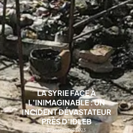
LA SYRIE FACE À
L’INIMAGINABLE : UN
INCIDENT DÉVASTATEUR
PRÈS D’IDLEB
27 septembre 2023