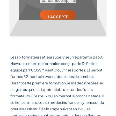
Informations légales
J’ACCEPTE
Les six formateurs et leur superviseur repartent à Bab Al
Hawa. Le centre de formation conçu par le Dr Pitti et
équipé par l’UOSSM vient d’ouvrir ses portes. Là seront
formés 32 médecins venus des zones de combat.
Durant cette première formation, le médecin repère six
stagiaires qui ont du potentiel. Ils seront les futurs
formateurs. C’est eux qui animeront le prochain stage. Il
se tient en mars. Les six médecins franco-syriens sont là
pour les assister. Dès le stage suivant en avril, les
médecins syriens sont les formateurs, leurs collègues