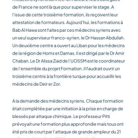
de France ne sont là que pour superviser le stage. A
l’issue de cette troisième formation, ils reçoivent leur
attestation de formateurs. Aujourd’hui, les formations à
Bab Al Hawa sont faites par ces médecins syriens avec
un seul superviseur franco-syrien, le Dr Hassan Abdullah.
Un deuxième centre a ouvert au Liban pour les médecins
de la région de Homs et Damas. Il est dirigé par le Dr Amir
Chaban. Le Dr Alissa Ziad de l’UOSSM est le coordinateur
de l’ensemble du projet Formation. Il faudrait ouvrir un
troisième centre à la frontière turque pour accueillir les
médecins de Deir er Zor.
A la demande des médecins syriens, Chaque formation
était complétée par une initiation à la prise en charge de
blessés par attaque chimique. Le professeur Pitti
prévoyait une formation plus approfondie mais tous ont
été pris de court par l’attaque de grande ampleur du 21