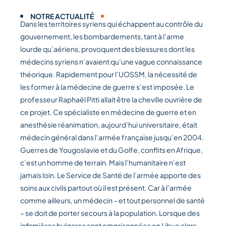
NOTRE ACTUALITÉ
Dans les territoires syriens qui échappent au contrôle du
gouvernement, les bombardements, tant à l’arme
lourde qu’aériens, provoquent des blessures dont les
médecins syriens n’avaient qu’une vague connaissance
théorique. Rapidement pour l’UOSSM, la nécessité de
les former à la médecine de guerre s’est imposée. Le
professeur Raphaël Pitti allait être la cheville ouvrière de
ce projet. Ce spécialiste en médecine de guerre et en
anesthésie réanimation, aujourd’hui universitaire, était
médecin général dans l’armée française jusqu’en 2004.
Guerres de Yougoslavie et du Golfe, conflits en Afrique,
c’est un homme de terrain. Mais l’humanitaire n’est
jamais loin. Le Service de Santé de l’armée apporte des
soins aux civils partout où il est présent. Car à l’armée
comme ailleurs, un médecin – et tout personnel de santé
– se doit de porter secours à la population. Lorsque des
infirmières bulgares sont emprisonnées en Libye alors