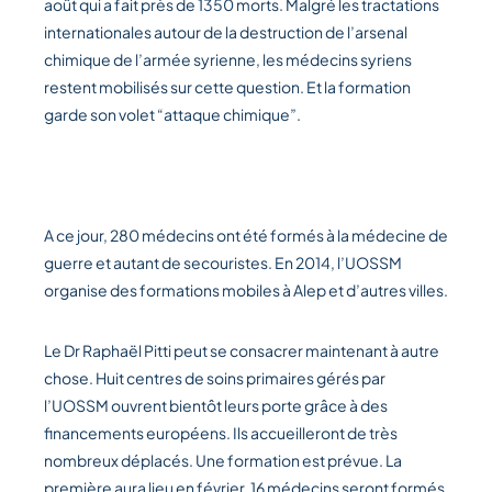
août qui a fait près de 1350 morts. Malgré les tractations
internationales autour de la destruction de l’arsenal
chimique de l’armée syrienne, les médecins syriens
restent mobilisés sur cette question. Et la formation
garde son volet “attaque chimique”.
A ce jour, 280 médecins ont été formés à la médecine de
guerre et autant de secouristes. En 2014, l’UOSSM
organise des formations mobiles à Alep et d’autres villes.
Le Dr Raphaël Pitti peut se consacrer maintenant à autre
chose. Huit centres de soins primaires gérés par
l’UOSSM ouvrent bientôt leurs porte grâce à des
financements européens. Ils accueilleront de très
nombreux déplacés. Une formation est prévue. La
première aura lieu en février. 16 médecins seront formés