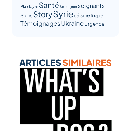
Santé
soignants
Plaidoyer
Se soigner
Syrie
Story
séisme
Soins
Turquie
Ukraine
Témoignages
Urgence
ARTICLES
SIMILAIRES