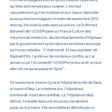
qu’elles sont venues pour soigner, c’est tout
naturellement qu’il se mobilise en leur faveur. Naturelle
aussi sa réaction indignée un matin de septembre 2012
alors qu’il écoute la radio dans sa voiture. Le Dr Ahmed
Bananeh de l’UOSSM parle sur France Culture des
meurtres de médecins, des bombardements d’hôpitaux
par le gouvernement syrien dans les territoires tenus par
les forces rebelles. “C’était inédit. Et inacceptable! dit
Raphaël Pitti. J’ai été sur de nombreux conflits, je n’ai
jamais vu ça! J’ai contacté l’UOSSM et je leur ai dit: je veux
aller voir ce qui se passe en Syrie”.
Fin septembre, il est en Syrie à l’hôpital de la ville de Dana
à l’ouest d’Alep. Le troisième jour, l’hôpital est
bombardé. Il part alors à Al Bab. Là, l’hôpital est déjà
détruit. Il travaille dans une structure clandestine
jusqu’au 6 octobre. Elle sera ciblée et détruite par un